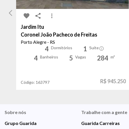
Jardim Itu
Coronel João Pacheco de Freitas
Porto Alegre - RS
4
1
Dormitórios
Suíte
4
5
284
Banheiros
Vagas
m²
R$ 945.250
Código:
163797
Sobre nós
Trabalhe com a gente
Grupo Guarida
Guarida Carreiras