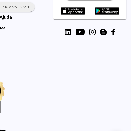
ENTO VIA WHATSAPP
 Ajuda
sco
ies