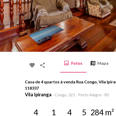
Fotos
Mapa
Casa de 4 quartos à venda Rua Congo, Vila Ipira
118337
Vila Ipiranga
-
Congo, 321 - Porto Alegre - RS
4
1
4
5
284
m²