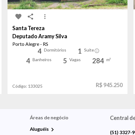
Santa Tereza
Deputado Aramy Silva
Porto Alegre - RS
4
1
Dormitórios
Suíte
4
5
284
Banheiros
Vagas
m²
R$ 945.250
Código:
133025
Áreas de negócio
Central d
Aluguéis
(51) 3327-