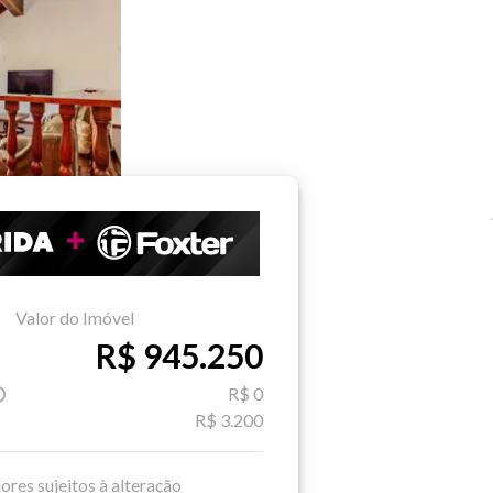
Valor do Imóvel
R$ 945.250
R$ 0
R$ 3.200
ores sujeitos à alteração