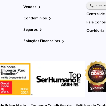
ATENDIM
Vendas
Central de
Condomínios
Fale Cono
Seguros
Ouvidoria
Soluções Financeiras
 de Privacidade
Termos e Condições de Uso
Políticas de Cook