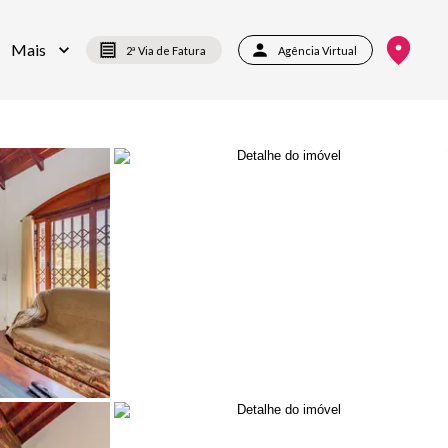
Mais
2ª Via de Fatura
Agência Virtual