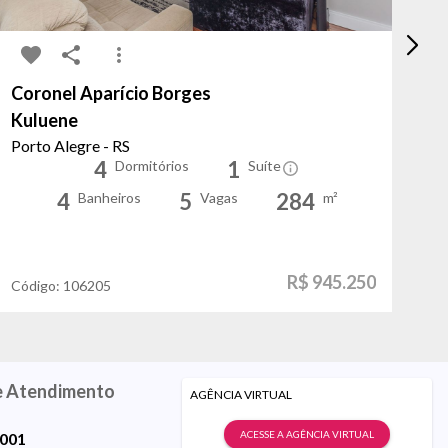
Coronel Aparício Borges
Vi
Kuluene
Pa
Porto Alegre - RS
Po
4
1
Dormitórios
Suíte
4
5
284
Banheiros
Vagas
m²
R$ 945.250
Código:
106205
Có
e Atendimento
AGÊNCIA VIRTUAL
ACESSE A AGÊNCIA VIRTUAL
9001