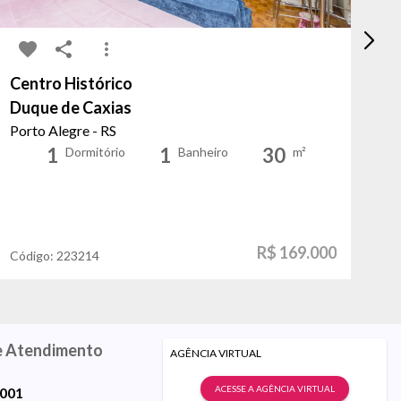
Centro Histórico
Ce
Duque de Caxias
De
Porto Alegre - RS
Po
1
1
30
Dormitório
Banheiro
m²
R$ 169.000
Código:
223214
Có
e Atendimento
AGÊNCIA VIRTUAL
ACESSE A AGÊNCIA VIRTUAL
9001