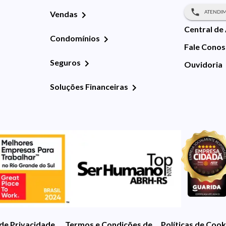
ATENDIM
Vendas
Central de
Condomínios
Fale Cono
Seguros
Ouvidoria
Soluções Financeiras
 de Privacidade
Termos e Condições de Uso
Políticas de Cook