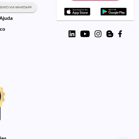
ENTO VIA WHATSAPP
 Ajuda
sco
ies