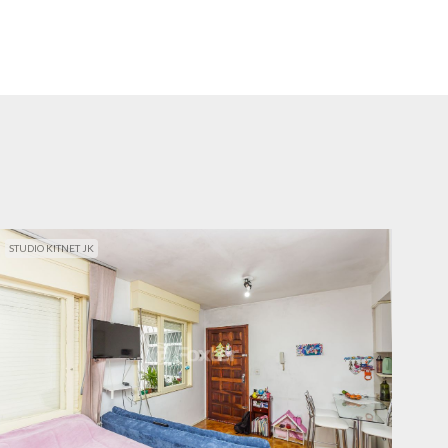
STUDIO KITNET JK
STUD