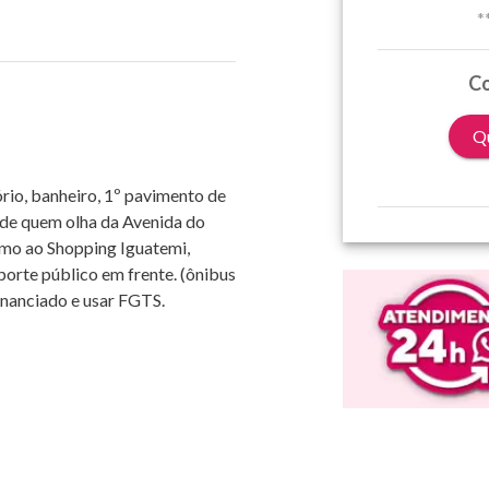
*
Co
Qu
rio, banheiro, 1º pavimento de
 de quem olha da Avenida do
imo ao Shopping Iguatemi,
orte público em frente. (ônibus
inanciado e usar FGTS.