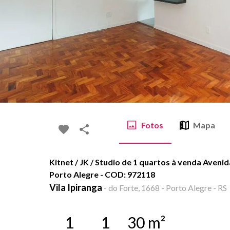
Fotos
Mapa
Kitnet / JK / Studio de 1 quartos à venda Avenida
Porto Alegre - COD: 972118
Vila Ipiranga
-
do Forte, 1668 - Porto Alegre - RS
1
1
30
m²