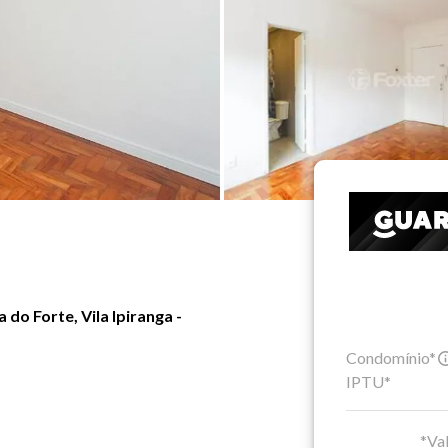
 do Forte, Vila Ipiranga -
Condomínio*
IPTU*
*Val