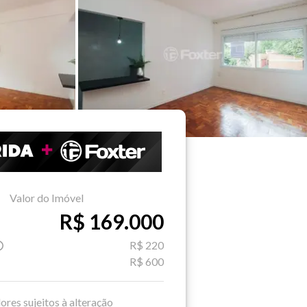
Valor do Imóvel
R$ 169.000
R$ 220
R$ 600
ores sujeitos à alteração