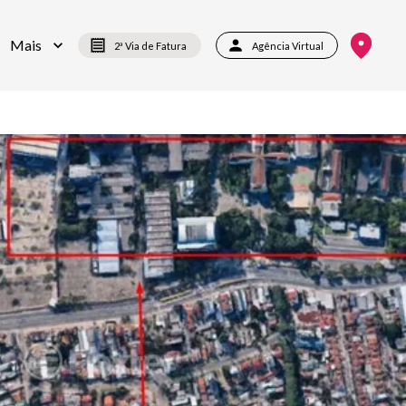
Mais
2ª Via de Fatura
Agência Virtual