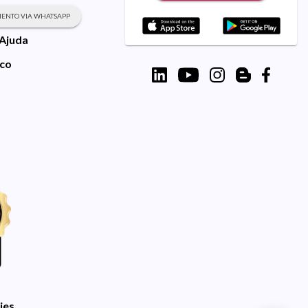
ENTO VIA WHATSAPP
 Ajuda
sco
ies