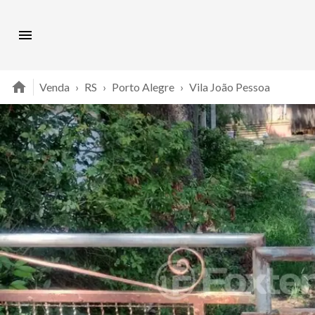
Venda
›
RS
›
Porto Alegre
›
Vila João Pessoa