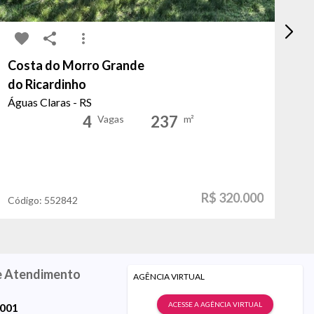
Costa do Morro Grande
Vi
do Ricardinho
Be
Águas Claras - RS
Po
4
237
Vagas
m²
R$ 320.000
Código:
552842
Có
e Atendimento
AGÊNCIA VIRTUAL
ACESSE A AGÊNCIA VIRTUAL
9001