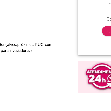
*
Co
Qu
 Gonçalves, próximo a PUC, com
 para investidores /