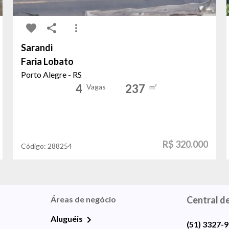
Sarandi
Faria Lobato
Porto Alegre - RS
4
237
Vagas
m²
R$ 320.000
Código:
288254
Áreas de negócio
Central d
Aluguéis
(51) 3327-