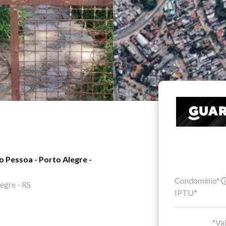
o Pessoa - Porto Alegre -
Condomínio*
legre - RS
IPTU*
*Val