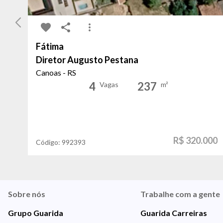
Fátima
Diretor Augusto Pestana
Canoas - RS
4
237
Vagas
m²
R$ 320.000
Código:
992393
Sobre nós
Trabalhe com a gente
Grupo Guarida
Guarida Carreiras