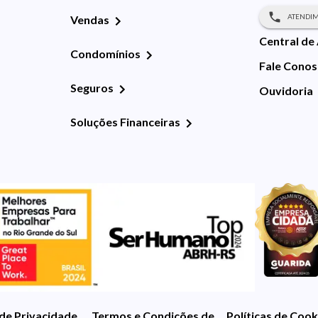
ATENDIM
Vendas
Central de
Condomínios
Fale Cono
Seguros
Ouvidoria
Soluções Financeiras
 de Privacidade
Termos e Condições de Uso
Políticas de Cook