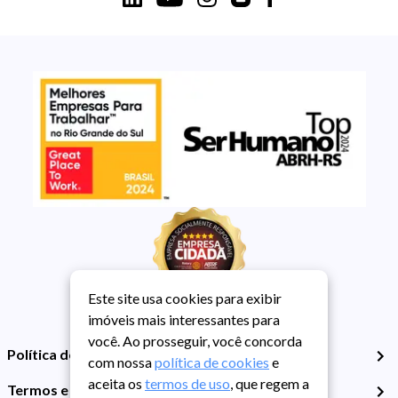
Este site usa cookies para exibir
imóveis mais interessantes para
você. Ao prosseguir, você concorda
Política de Privacidade
com nossa
política de cookies
e
aceita os
termos de uso
, que regem a
Termos e Condições de Uso