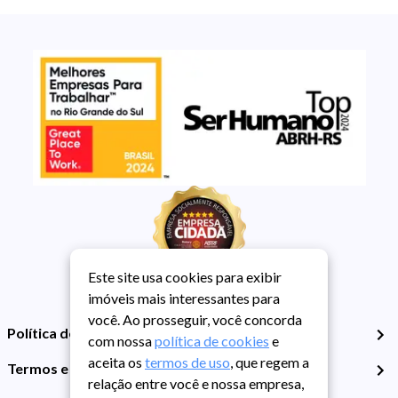
Este site usa cookies para exibir
imóveis mais interessantes para
você. Ao prosseguir, você concorda
Política de Privacidade
com nossa
política de cookies
e
aceita os
termos de uso
, que regem a
Termos e Condições de Uso
relação entre você e nossa empresa,