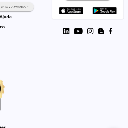
ENTO VIA WHATSAPP
 Ajuda
sco
ies