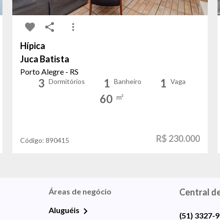
Hípica
Juca Batista
Porto Alegre - RS
3
1
1
Dormitórios
Banheiro
Vaga
60
m²
R$ 230.000
Código:
890415
Áreas de negócio
Central d
Aluguéis
(51) 3327-