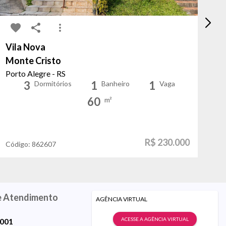
Vila Nova
Ja
Monte Cristo
Ba
Porto Alegre - RS
Ca
3
1
1
Dormitórios
Banheiro
Vaga
60
m²
R$ 230.000
Código:
862607
Có
e Atendimento
AGÊNCIA VIRTUAL
ACESSE A AGÊNCIA VIRTUAL
9001