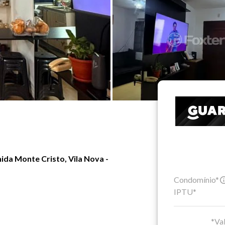
da Monte Cristo, Vila Nova -
Condomínio*
IPTU*
*Val