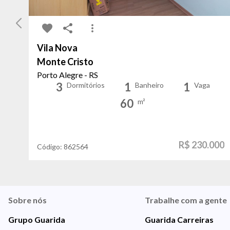
Vila Nova
Monte Cristo
Porto Alegre - RS
3
1
1
Dormitórios
Banheiro
Vaga
60
m²
R$ 230.000
Código:
862564
Sobre nós
Trabalhe com a gente
Grupo Guarida
Guarida Carreiras