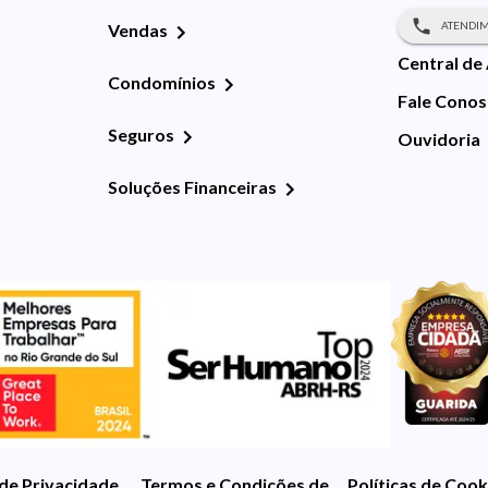
ATENDIM
Vendas
Central de
Condomínios
Fale Cono
Seguros
Ouvidoria
Soluções Financeiras
 de Privacidade
Termos e Condições de Uso
Políticas de Cook