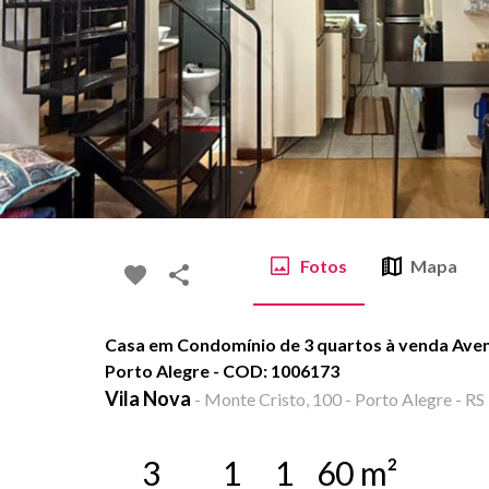
Fotos
Mapa
Casa em Condomínio de 3 quartos à venda Aveni
Porto Alegre - COD: 1006173
Vila Nova
-
Monte Cristo, 100 - Porto Alegre - RS
3
1
1
60
m²