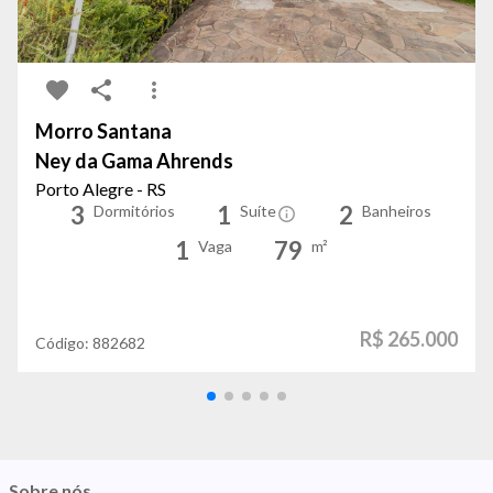
Morro Santana
Ney da Gama Ahrends
Porto Alegre - RS
3
1
2
Dormitórios
Suíte
Banheiros
1
79
Vaga
m²
R$ 265.000
Código:
882682
Sobre nós