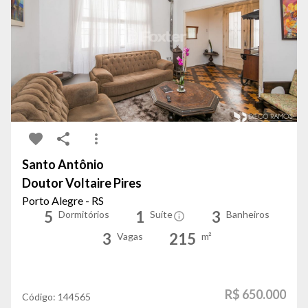
Santo Antônio
Doutor Voltaire Pires
Porto Alegre - RS
5
1
3
Dormitórios
Suíte
Banheiros
3
215
Vagas
m²
R$ 650.000
Código:
144565