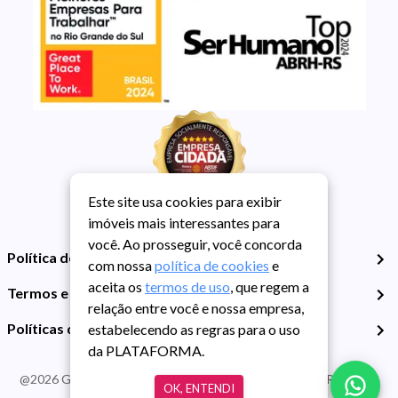
Este site usa cookies para exibir
imóveis mais interessantes para
você. Ao prosseguir, você concorda
Política de Privacidade
com nossa
política de cookies
e
aceita os
termos de uso
, que regem a
Termos e Condições de Uso
relação entre você e nossa empresa,
Políticas de Cookies
estabelecendo as regras para o uso
da PLATAFORMA.
@
2026
Guarida Imóvel. Todos os direitos reservados. CRECI RS -
OK, ENTENDI
413J | CNPJ Guarida: 89.398.606/0001-30