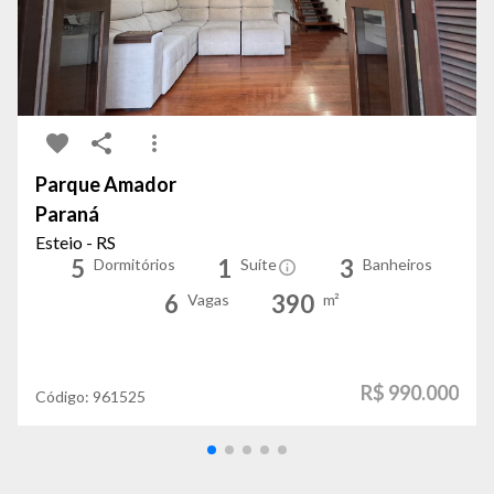
Parque Amador
Paraná
Esteio - RS
5
1
3
Dormitórios
Suíte
Banheiros
6
390
Vagas
m²
R$ 990.000
Código:
961525