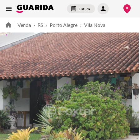
Fatura
Venda
›
RS
›
Porto Alegre
›
Vila Nova