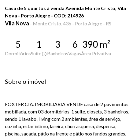
Casa de 5 quartos à venda Avenida Monte Cristo, Vila
Nova - Porto Alegre - COD: 214926
Vila Nova
-
Monte Cristo, 436 - Porto Alegre - RS
5
1
3
6
390
m²
Dormitórios
Suíte
Banheiros
Vagas
Área Privativa
Sobre o imóvel
FOXTER CIA. IMOBILIARIA VENDE casa de 2 pavimentos
mobiliada, com 03 dormitórios, 1 suíte, closets, 3 banheiros,
sendo 1 lavabo , living com 2 ambientes, área de serviço,
cozinha, estar íntimo, lareira, churrasqueira, despensa,
piscina, sacada, pátio na frente e pátio nos fundos grandes,