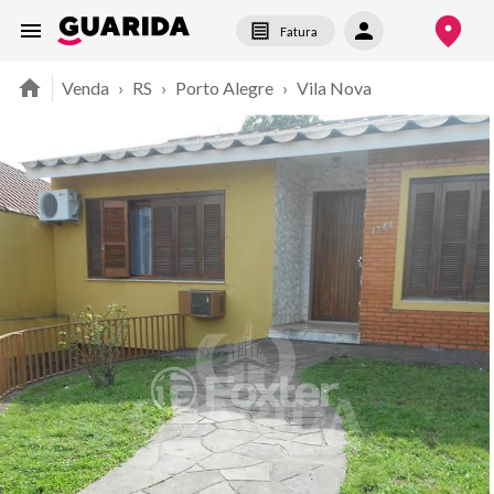
Fatura
Venda
›
RS
›
Porto Alegre
›
Vila Nova