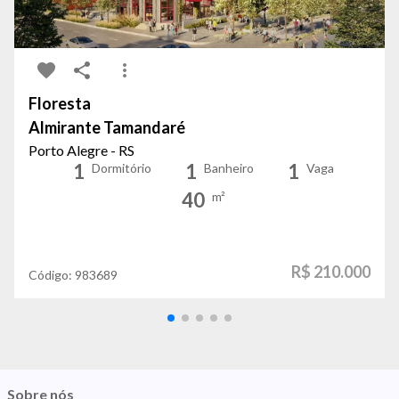
Floresta
Almirante Tamandaré
Porto Alegre - RS
1
1
1
Dormitório
Banheiro
Vaga
40
m²
R$ 210.000
Código:
983689
Sobre nós