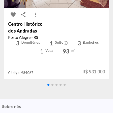
Centro Histórico
dos Andradas
Porto Alegre - RS
3
1
3
Dormitórios
Suíte
Banheiros
1
93
Vaga
m²
R$ 931.000
Código:
984067
Sobre nós