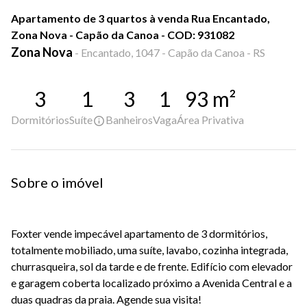
Apartamento de 3 quartos à venda Rua Encantado,
Zona Nova - Capão da Canoa - COD: 931082
Zona Nova
-
Encantado, 1047 - Capão da Canoa - RS
3
1
3
1
93
m²
Dormitórios
Suíte
Banheiros
Vaga
Área Privativa
Sobre o imóvel
Foxter
vende impecável apartamento de 3 dormitórios,
totalmente mobiliado, uma suíte, lavabo, cozinha integrada,
churrasqueira, sol da tarde e de frente. Edifício com elevador
e garagem coberta localizado próximo a Avenida Central e a
duas quadras da praia. Agende sua visita!