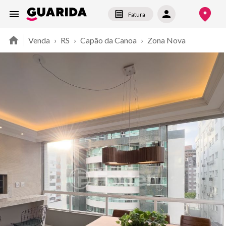
Fatura
Venda
›
RS
›
Capão da Canoa
›
Zona Nova