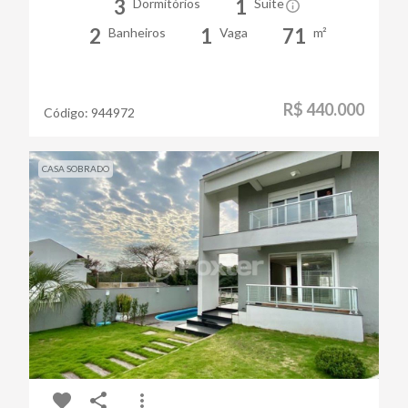
3
1
Dormitórios
Suíte
2
1
71
Banheiros
Vaga
m²
R$ 440.000
Código:
944972
CASA SOBRADO