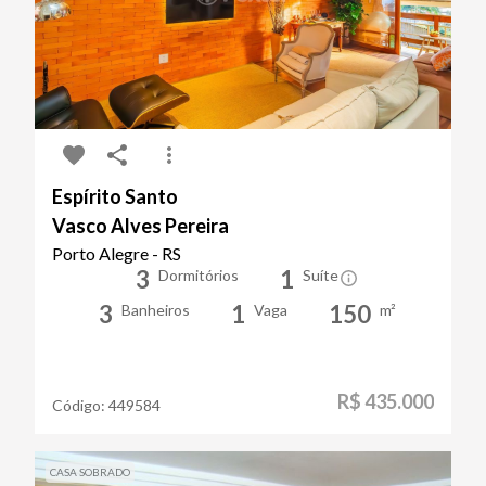
Espírito Santo
Vasco Alves Pereira
Porto Alegre - RS
3
1
Dormitórios
Suíte
3
1
150
Banheiros
Vaga
m²
R$ 435.000
Código:
449584
CASA SOBRADO