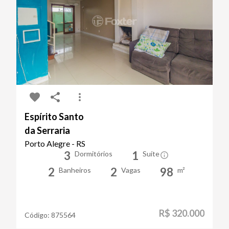
Espírito Santo
da Serraria
Porto Alegre - RS
3
1
Dormitórios
Suíte
2
2
98
Banheiros
Vagas
m²
R$ 320.000
Código:
875564