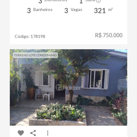
3
1
3
3
321
Banheiros
Vagas
m²
R$ 750.000
Código:
178198
TERRENO LOTE CONDOMINIO