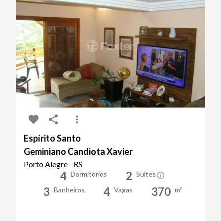
Espírito Santo
Geminiano Candiota Xavier
Porto Alegre - RS
4
2
Dormitórios
Suítes
3
4
370
Banheiros
Vagas
m²