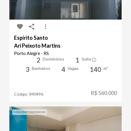
Espírito Santo
Ari Peixoto Martins
Porto Alegre - RS
2
1
Dormitórios
Suíte
3
4
140
Banheiros
Vagas
m²
R$ 560.000
Código:
840496
CASA EM CONDOMINIO