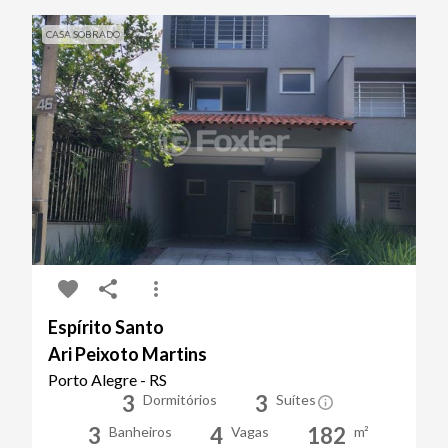
CASA SOBRADO
Espírito Santo
Ari Peixoto Martins
Porto Alegre - RS
3
3
Dormitórios
Suítes
3
4
182
Banheiros
Vagas
m²