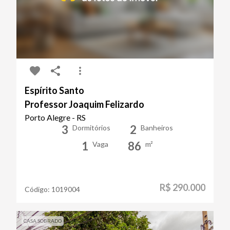
Espírito Santo
Professor Joaquim Felizardo
Porto Alegre - RS
3
2
Dormitórios
Banheiros
1
86
Vaga
m²
R$ 290.000
Código:
1019004
CASA SOBRADO