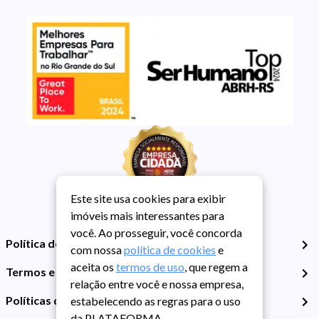
Este site usa cookies para exibir
imóveis mais interessantes para
você. Ao prosseguir, você concorda
Política de Privacidade
com nossa
política de cookies
e
aceita os
termos de uso
, que regem a
Termos e Condições de Uso
relação entre você e nossa empresa,
Políticas de Cookies
estabelecendo as regras para o uso
da PLATAFORMA.