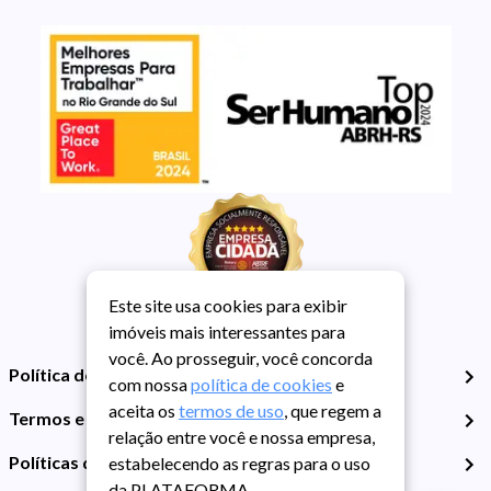
Este site usa cookies para exibir
imóveis mais interessantes para
você. Ao prosseguir, você concorda
Política de Privacidade
com nossa
política de cookies
e
aceita os
termos de uso
, que regem a
Termos e Condições de Uso
relação entre você e nossa empresa,
Políticas de Cookies
estabelecendo as regras para o uso
da PLATAFORMA.