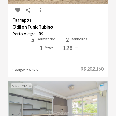
Farrapos
Odilon Funk Tubino
Porto Alegre - RS
5
2
Dormitórios
Banheiros
1
128
Vaga
m²
R$ 202.160
Código:
936169
APARTAMENTO