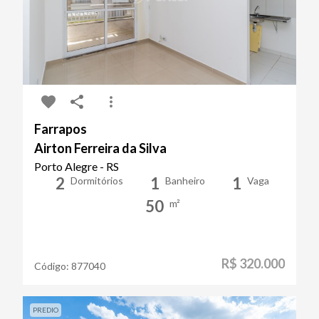
Farrapos
Airton Ferreira da Silva
Porto Alegre - RS
2
1
1
Dormitórios
Banheiro
Vaga
50
m²
R$ 320.000
Código:
877040
PREDIO