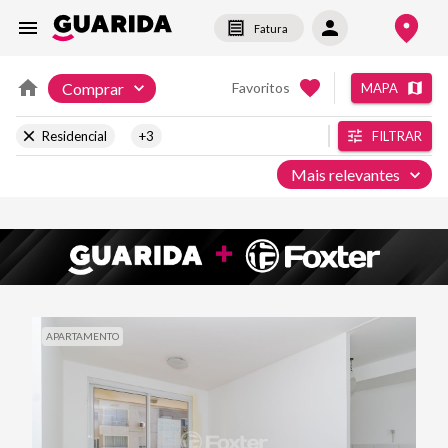
Fatura
Comprar
Favoritos
MAPA
Residencial
+3
FILTRAR
Mais relevantes
APARTAMENTO