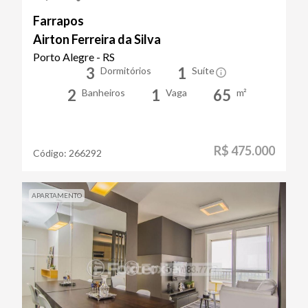
Farrapos
Airton Ferreira da Silva
Porto Alegre - RS
3
1
Dormitórios
Suíte
2
1
65
Banheiros
Vaga
m²
R$ 475.000
Código:
266292
APARTAMENTO