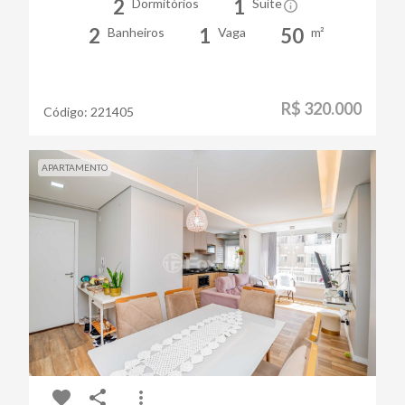
2
1
Dormitórios
Suíte
2
1
50
Banheiros
Vaga
m²
R$ 320.000
Código:
221405
APARTAMENTO