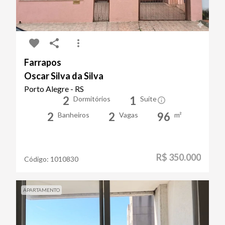
Farrapos
Oscar Silva da Silva
Porto Alegre - RS
2
1
Dormitórios
Suíte
2
2
96
Banheiros
Vagas
m²
R$ 350.000
Código:
1010830
APARTAMENTO