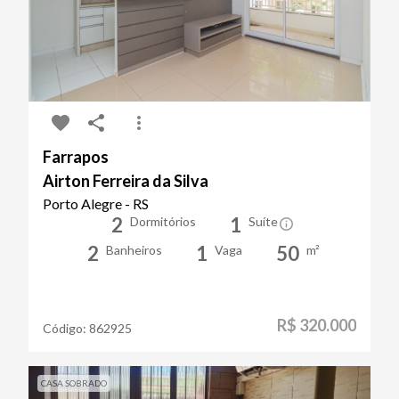
Farrapos
Airton Ferreira da Silva
Porto Alegre - RS
2
1
Dormitórios
Suíte
2
1
50
Banheiros
Vaga
m²
R$ 320.000
Código:
862925
CASA SOBRADO