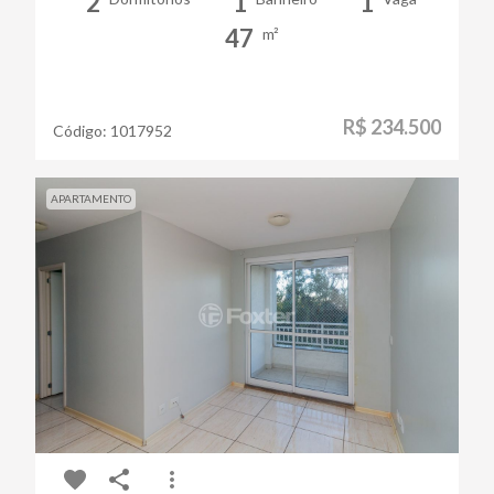
2
1
1
47
m²
R$ 234.500
Código:
1017952
APARTAMENTO