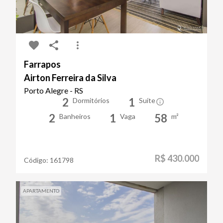
Farrapos
Airton Ferreira da Silva
Porto Alegre - RS
2
1
Dormitórios
Suíte
2
1
58
Banheiros
Vaga
m²
R$ 430.000
Código:
161798
APARTAMENTO