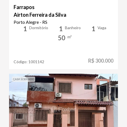
Farrapos
Airton Ferreira da Silva
Porto Alegre - RS
1
1
1
Dormitório
Banheiro
Vaga
50
m²
R$ 300.000
Código:
1001142
CASA SOBRADO