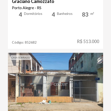
Graciano Camozzato
Porto Alegre - RS
4
4
83
Dormitórios
Banheiros
m²
R$ 513.000
Código:
852682
CASA SOBRADO