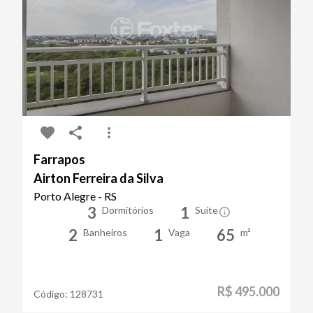
Farrapos
Airton Ferreira da Silva
Porto Alegre - RS
3
1
Dormitórios
Suíte
2
1
65
Banheiros
Vaga
m²
R$ 495.000
Código:
128731