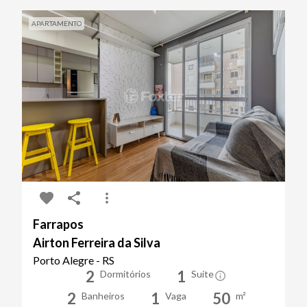
APARTAMENTO
Farrapos
Airton Ferreira da Silva
Porto Alegre - RS
2
1
Dormitórios
Suíte
2
1
50
Banheiros
Vaga
m²