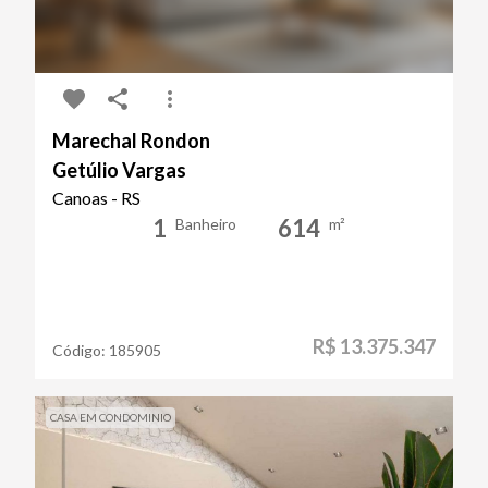
Marechal Rondon
Getúlio Vargas
Canoas - RS
1
614
Banheiro
m²
R$ 13.375.347
Código:
185905
CASA EM CONDOMINIO