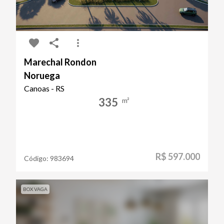
Marechal Rondon
Noruega
Canoas - RS
335
m²
R$ 597.000
Código:
983694
BOX VAGA