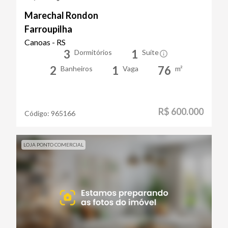
Marechal Rondon
Farroupilha
Canoas - RS
3
1
Dormitórios
Suíte
2
1
76
Banheiros
Vaga
m²
R$ 600.000
Código:
965166
LOJA PONTO COMERCIAL