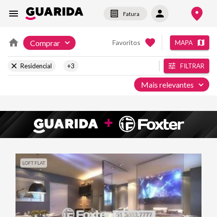
Fatura
Comprar
Favoritos
MAPA
Residencial
+3
FILTRAR
Mais relevantes
LOFT FLAT