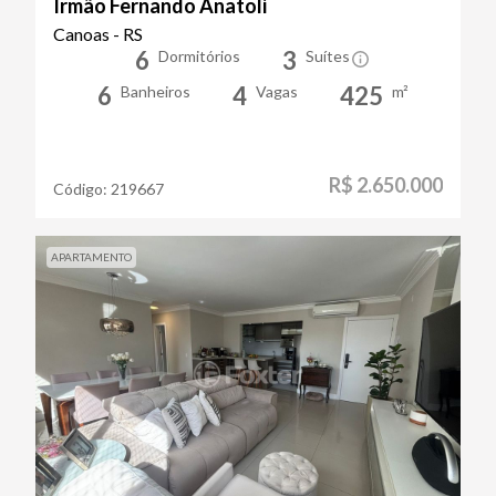
Irmão Fernando Anatoli
Canoas - RS
6
3
Dormitórios
Suítes
6
4
425
Banheiros
Vagas
m²
R$ 2.650.000
Código:
219667
APARTAMENTO