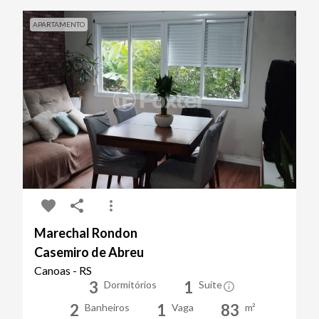
APARTAMENTO
Marechal Rondon
Casemiro de Abreu
Canoas - RS
3
1
Dormitórios
Suíte
2
1
83
Banheiros
Vaga
m²