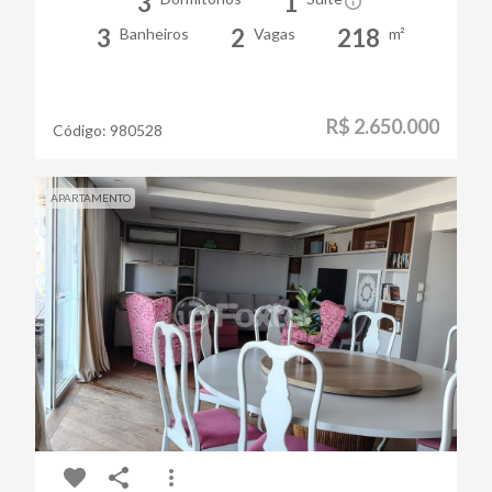
3
1
3
2
218
Banheiros
Vagas
m²
R$ 2.650.000
Código:
980528
APARTAMENTO