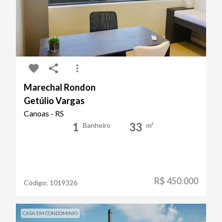
Marechal Rondon
Getúlio Vargas
Canoas - RS
1
33
Banheiro
m²
R$ 450.000
Código:
1019326
CASA EM CONDOMINIO