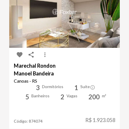
Marechal Rondon
Manoel Bandeira
Canoas - RS
3
1
Dormitórios
Suíte
5
2
200
Banheiros
Vagas
m²
R$ 1.923.058
Código:
874074