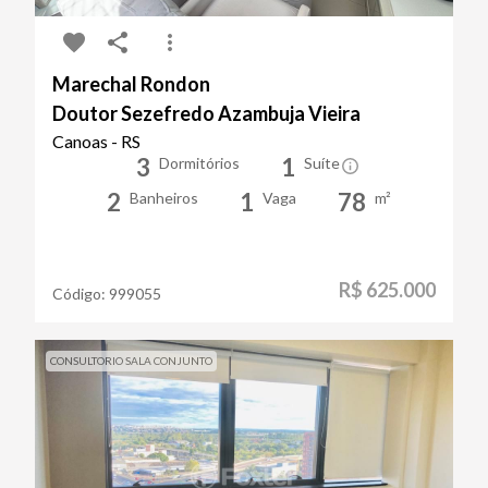
Marechal Rondon
Doutor Sezefredo Azambuja Vieira
Canoas - RS
3
1
Dormitórios
Suíte
2
1
78
Banheiros
Vaga
m²
R$ 625.000
Código:
999055
CONSULTORIO SALA CONJUNTO