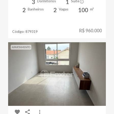
3
1
Dormitórios
Suíte
2
2
100
Banheiros
Vagas
m²
R$ 960.000
Código:
879319
APARTAMENTO