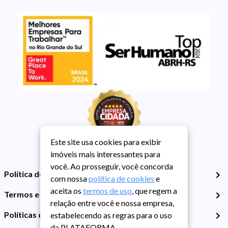
Este site usa cookies para exibir
imóveis mais interessantes para
você. Ao prosseguir, você concorda
Política de Privacidade
com nossa
política de cookies
e
aceita os
termos de uso
, que regem a
Termos e Condições de Uso
relação entre você e nossa empresa,
Políticas de Cookies
estabelecendo as regras para o uso
da PLATAFORMA.