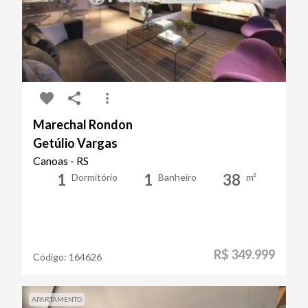
Marechal Rondon
Getúlio Vargas
Canoas - RS
1
1
38
Dormitório
Banheiro
m²
R$ 349.999
Código:
164626
APARTAMENTO