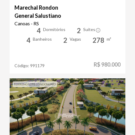
Marechal Rondon
General Salustiano
Canoas - RS
4
2
Dormitórios
Suítes
4
2
278
Banheiros
Vagas
m²
R$ 980.000
Código:
991179
TERRENO LOTE CONDOMINIO