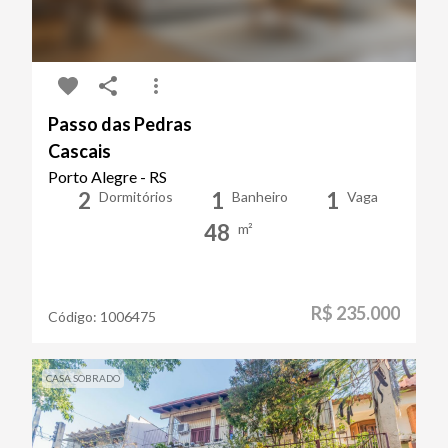
Passo das Pedras
Cascais
Porto Alegre - RS
2
1
1
Dormitórios
Banheiro
Vaga
48
m²
R$ 235.000
Código:
1006475
CASA SOBRADO