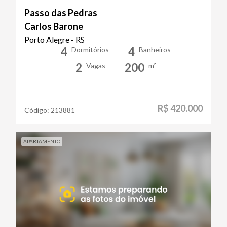
Passo das Pedras
Carlos Barone
Porto Alegre - RS
4
4
Dormitórios
Banheiros
2
200
Vagas
m²
R$ 420.000
Código:
213881
APARTAMENTO