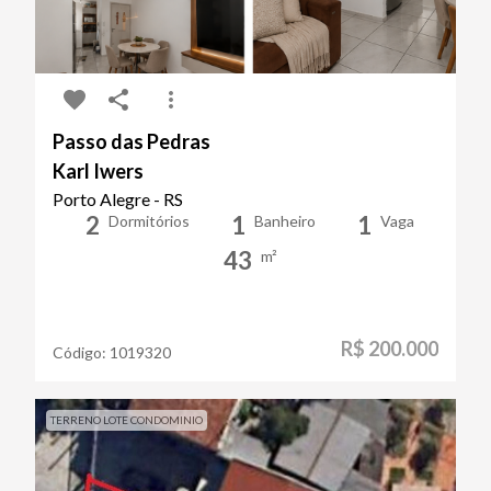
Passo das Pedras
Karl Iwers
Porto Alegre - RS
2
1
1
Dormitórios
Banheiro
Vaga
43
m²
R$ 200.000
Código:
1019320
TERRENO LOTE CONDOMINIO