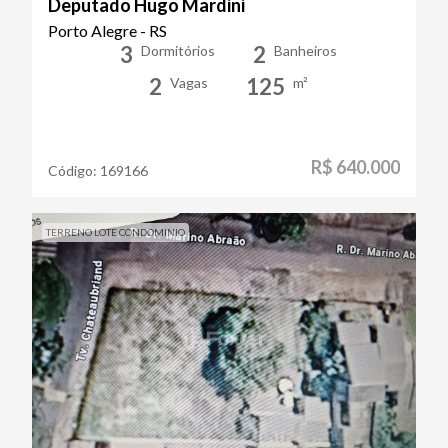
Deputado Hugo Mardini
Porto Alegre - RS
3
2
Dormitórios
Banheiros
2
125
Vagas
m²
R$ 640.000
Código:
169166
TERRENO LOTE CONDOMINIO