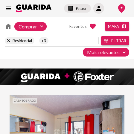
Fatura
Comprar
Favoritos
MAPA
Residencial
+3
FILTRAR
Mais relevantes
CASA SOBRADO