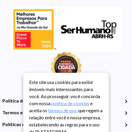
Este site usa cookies para exibir
imóveis mais interessantes para
você. Ao prosseguir, você concorda
Política de Privacidade
com nossa
política de cookies
e
aceita os
termos de uso
, que regem a
Termos e Condições de Uso
relação entre você e nossa empresa,
Políticas de Cookies
estabelecendo as regras para o uso
da PLATAFORMA.