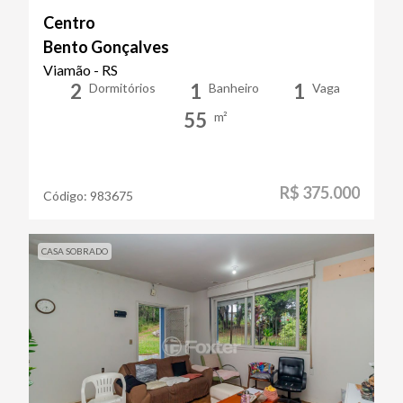
Centro
Bento Gonçalves
Viamão - RS
2
1
1
Dormitórios
Banheiro
Vaga
55
m²
R$ 375.000
Código:
983675
CASA SOBRADO