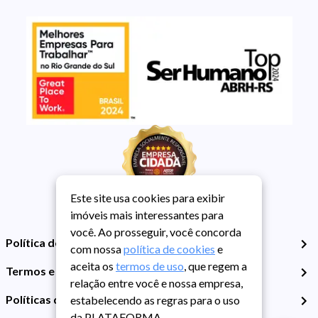
Este site usa cookies para exibir
imóveis mais interessantes para
você. Ao prosseguir, você concorda
Política de Privacidade
com nossa
política de cookies
e
aceita os
termos de uso
, que regem a
Termos e Condições de Uso
relação entre você e nossa empresa,
Políticas de Cookies
estabelecendo as regras para o uso
da PLATAFORMA.