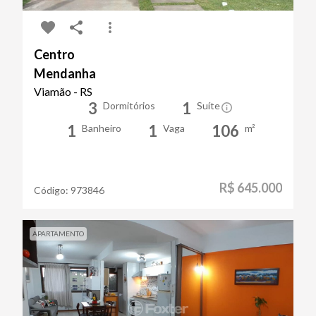
Centro
Mendanha
Viamão - RS
3
1
Dormitórios
Suíte
1
1
106
Banheiro
Vaga
m²
R$ 645.000
Código:
973846
APARTAMENTO