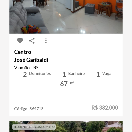
Centro
José Garibaldi
Viamão - RS
2
1
1
Dormitórios
Banheiro
Vaga
67
m²
R$ 382.000
Código:
864718
TERRENO LOTE CONDOMINIO