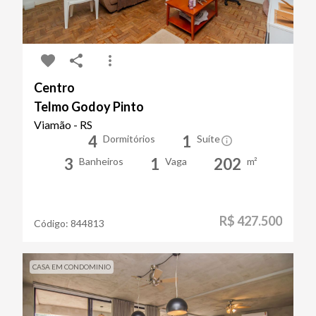
Centro
Telmo Godoy Pinto
Viamão - RS
4
1
Dormitórios
Suíte
3
1
202
Banheiros
Vaga
m²
R$ 427.500
Código:
844813
CASA EM CONDOMINIO