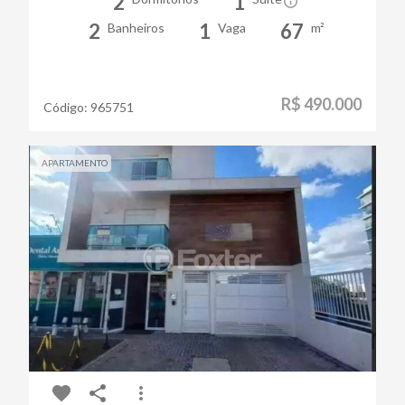
2
1
2
1
67
Banheiros
Vaga
m²
R$ 490.000
Código:
965751
APARTAMENTO