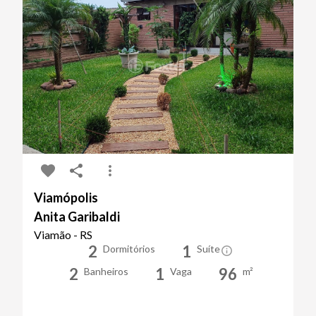
Viamópolis
Anita Garibaldi
Viamão - RS
2
1
Dormitórios
Suíte
2
1
96
Banheiros
Vaga
m²