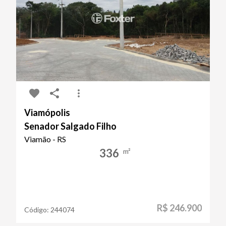
Viamópolis
Senador Salgado Filho
Viamão - RS
336
m²
R$ 246.900
Código:
244074