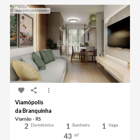
CASA EM CONDOMINIO
Viamópolis
da Branquinha
Viamão - RS
2
1
1
Dormitórios
Banheiro
Vaga
43
m²