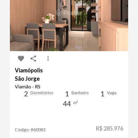
Viamópolis
São Jorge
Viamão - RS
2
1
1
Dormitórios
Banheiro
Vaga
44
m²
R$ 285.976
Código:
860083