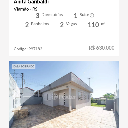
Anita Garibaldi
Viamão - RS
3
1
Dormitórios
Suíte
2
2
110
Banheiros
Vagas
m²
R$ 630.000
Código:
997182
CASA SOBRADO