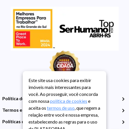
Este site usa cookies para exibir
imóveis mais interessantes para
você. Ao prosseguir, você concorda
Política de Privacidade
com nossa
política de cookies
e
aceita os
termos de uso
, que regem a
Termos e Condições de Uso
relação entre você e nossa empresa,
Políticas de Cookies
estabelecendo as regras para o uso
da PLATAFORMA.