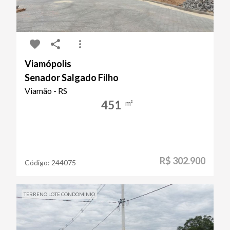
Viamópolis
Senador Salgado Filho
Viamão - RS
451
m²
R$ 302.900
Código:
244075
TERRENO LOTE CONDOMINIO