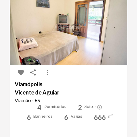
Viamópolis
Vicente de Aguiar
Viamão - RS
4
2
Dormitórios
Suítes
6
6
666
Banheiros
Vagas
m²