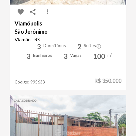
Viamópolis
São Jerônimo
Viamão - RS
3
2
Dormitórios
Suítes
3
3
100
Banheiros
Vagas
m²
R$ 350.000
Código:
995633
CASA SOBRADO