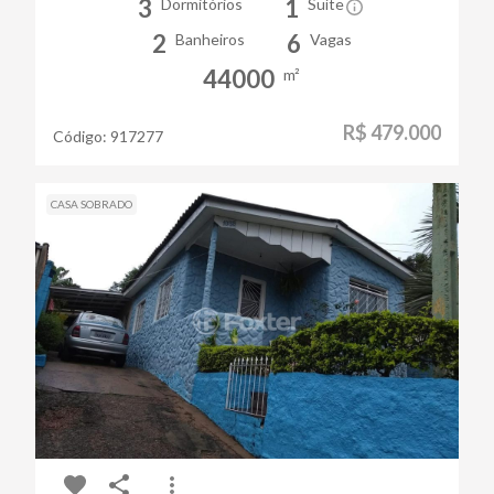
3
1
Dormitórios
Suíte
2
6
Banheiros
Vagas
44000
m²
R$ 479.000
Código:
917277
CASA SOBRADO