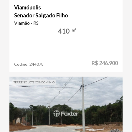
Viamópolis
Senador Salgado Filho
Viamão - RS
410
m²
R$ 246.900
Código:
244078
TERRENO LOTE CONDOMINIO