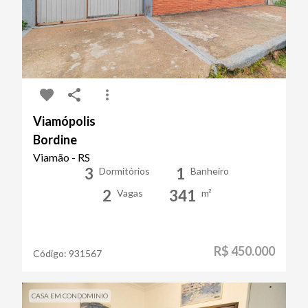
Viamópolis
Bordine
Viamão - RS
3
1
Dormitórios
Banheiro
2
341
Vagas
m²
R$ 450.000
Código:
931567
CASA EM CONDOMINIO