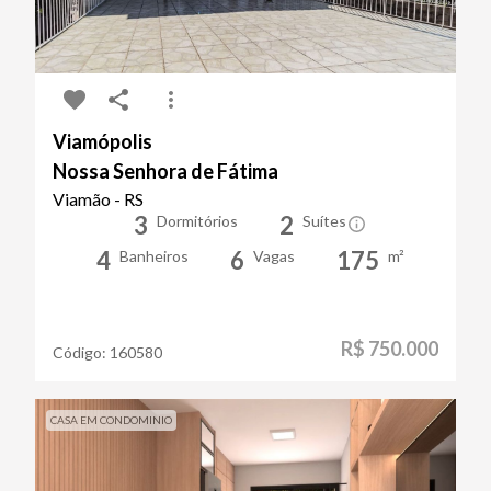
Viamópolis
Nossa Senhora de Fátima
Viamão - RS
3
2
Dormitórios
Suítes
4
6
175
Banheiros
Vagas
m²
R$ 750.000
Código:
160580
CASA EM CONDOMINIO