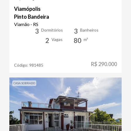
Viamópolis
Pinto Bandeira
Viamão - RS
3
3
Dormitórios
Banheiros
2
80
Vagas
m²
R$ 290.000
Código:
981485
CASA SOBRADO