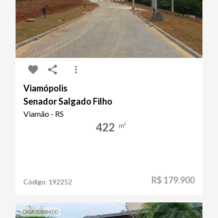
Viamópolis
Senador Salgado Filho
Viamão - RS
422
m²
R$ 179.900
Código:
192252
CASA SOBRADO