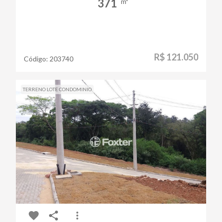
371
m²
R$ 121.050
Código:
203740
TERRENO LOTE CONDOMINIO