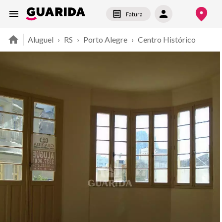
Fatura
Aluguel
›
RS
›
Porto Alegre
›
Centro Histórico