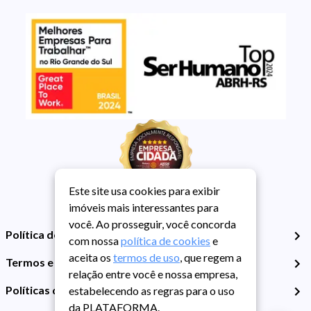
Este site usa cookies para exibir
imóveis mais interessantes para
você. Ao prosseguir, você concorda
Política de Privacidade
com nossa
política de cookies
e
aceita os
termos de uso
, que regem a
Termos e Condições de Uso
relação entre você e nossa empresa,
Políticas de Cookies
estabelecendo as regras para o uso
da PLATAFORMA.