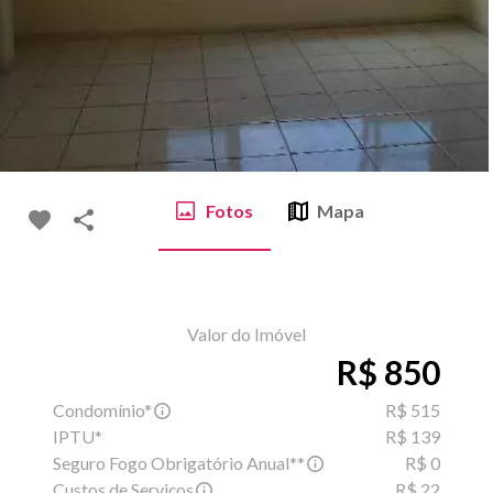
Fotos
Mapa
Valor do Imóvel
R$ 850
Condomínio*
R$ 515
IPTU*
R$ 139
Seguro Fogo Obrigatório Anual**
R$ 0
Custos de Serviços
R$ 22