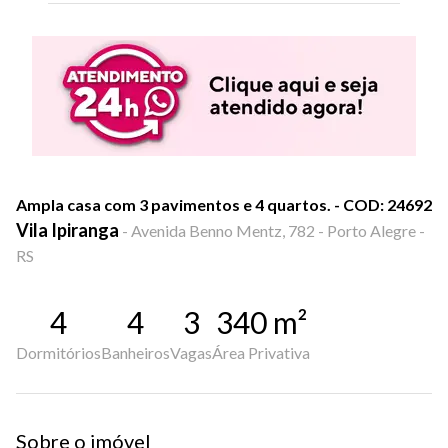
Ampla casa com 3 pavimentos e 4 quartos. - COD: 24692
Vila Ipiranga
-
Avenida Benno Mentz, 782 - Porto Alegre -
RS
4
4
3
340
m²
Dormitórios
Banheiros
Vagas
Área Privativa
Sobre o imóvel