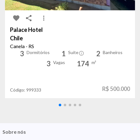
Palace Hotel
Chile
Canela - RS
3
1
2
Dormitórios
Suíte
Banheiros
3
174
Vagas
m²
R$ 500.000
Código:
999333
Sobre nós