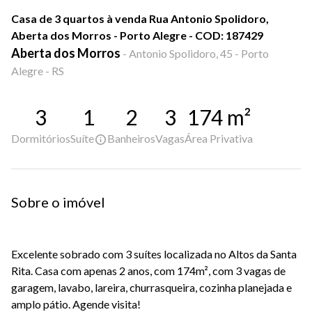
Casa de 3 quartos à venda Rua Antonio Spolidoro,
Aberta dos Morros - Porto Alegre - COD: 187429
Aberta dos Morros
-
Antonio Spolidoro, 45 - Porto
Alegre - RS
3
1
2
3
174
m²
Dormitórios
Suíte
Banheiros
Vagas
Área Privativa
Sobre o imóvel
Excelente sobrado com 3 suítes localizada no Altos da Santa
Rita. Casa com apenas 2 anos, com 174m², com 3 vagas de
garagem, lavabo, lareira, churrasqueira, cozinha planejada e
amplo pátio. Agende visita!