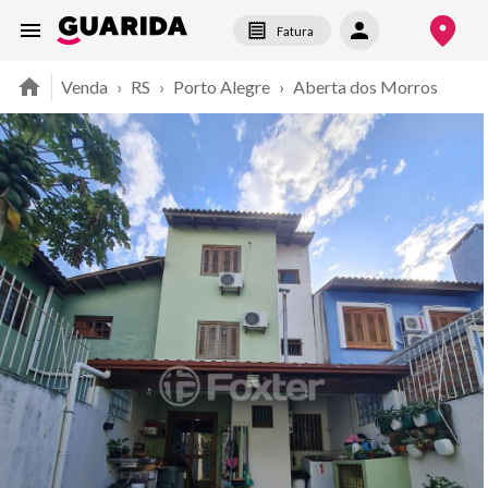
Fatura
Venda
›
RS
›
Porto Alegre
›
Aberta dos Morros