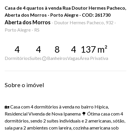
Casa de 4 quartos à venda Rua Doutor Hermes Pacheco,
Aberta dos Morros - Porto Alegre - COD: 261730
Aberta dos Morros
-
Doutor Hermes Pacheco, 932 -
Porto Alegre - RS
4
4
8
4
137
m²
Dormitórios
Suítes
Banheiros
Vagas
Área Privativa
Sobre o imóvel
🏡 Casa com 4 dormitórios à venda no bairro Hípica,
Residencial Vivenda de Nova Ipanema 🌳 Ótima casa com 4
dormitórios, sendo 2 suítes individuais e 2 americanas, sótão,
sala para 2 ambientes com lareira, cozinha americana sob