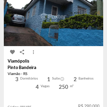
Viamópolis
Pinto Bandeira
Viamão - RS
3
1
2
Dormitórios
Suíte
Banheiros
4
250
Vagas
m²
R$ 290.000
Código:
981485