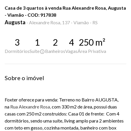
Casa de 3 quartos à venda Rua Alexandre Rosa, Augusta
- Viamão - COD: 917838
Augusta
-
Alexandre Rosa, 137 - Viamão - RS
3
1
2
4
250
m²
Dormitórios
Suíte
Banheiros
Vagas
Área Privativa
Sobre o imóvel
Foxter oferece para venda: Terreno no Bairro AUGUSTA,
na
Rua Alexandre Rosa,
com 330 m2 de área, possui duas
casas com 250 m2 construídos: Casa 01 de frente: Com 4
dormitórios, sendo uma suíte, living amplo para 2 ambientes
com teto em gesso, cozinha montada, banheiro com box