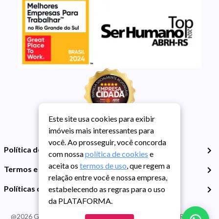
Este site usa cookies para exibir
imóveis mais interessantes para
você. Ao prosseguir, você concorda
Política de Privacidade
com nossa
política de cookies
e
aceita os
termos de uso
, que regem a
Termos e Condições de Uso
relação entre você e nossa empresa,
Políticas de Cookies
estabelecendo as regras para o uso
da PLATAFORMA.
@
2026
Guarida Imóvel. Todos os direitos reservados. CRECI RS -