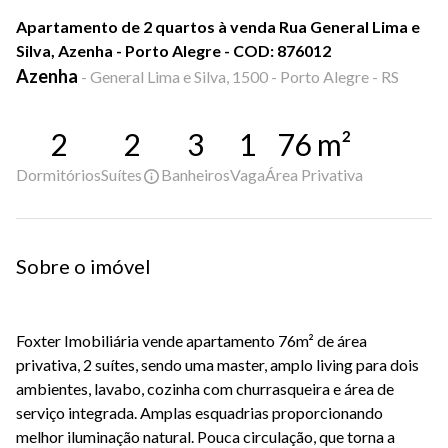
Apartamento de 2 quartos à venda Rua General Lima e
Silva, Azenha - Porto Alegre - COD: 876012
Azenha
-
General Lima e Silva, 1500 - Porto Alegre - RS
2
2
3
1
76
m²
Dormitórios
Suítes
Banheiros
Vaga
Área Privativa
Sobre o imóvel
Foxter Imobiliária vende apartamento 76m² de área
privativa, 2 suítes, sendo uma master, amplo living para dois
ambientes, lavabo, cozinha com churrasqueira e área de
serviço integrada. Amplas esquadrias proporcionando
melhor iluminação natural. Pouca circulação, que torna a