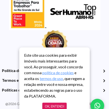
Este site usa cookies para exibir
imóveis mais interessantes para
você. Ao prosseguir, você concorda
Política de Privacidade
com nossa
política de cookies
e
aceita os
termos de uso
, que regem a
Termos e Condições de Uso
relação entre você e nossa empresa,
Políticas de Cookies
estabelecendo as regras para o uso
da PLATAFORMA.
@
2026
Guarida Imóvel. Todos os direitos reservados. CRECI RS -
OK, ENTENDI
413J | CNPJ Guarida: 89.398.606/0001-30