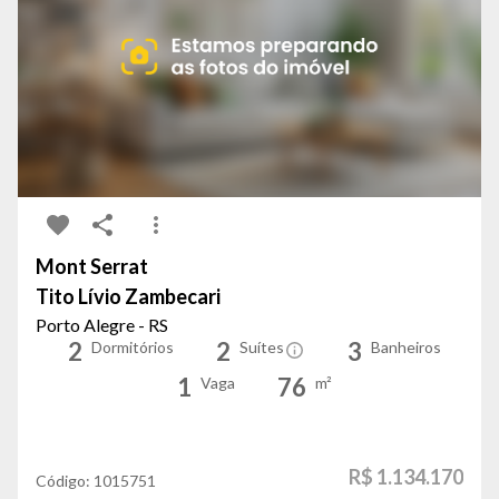
Mont Serrat
Tito Lívio Zambecari
Porto Alegre - RS
2
2
3
Dormitórios
Suítes
Banheiros
1
76
Vaga
m²
R$ 1.134.170
Código:
1015751