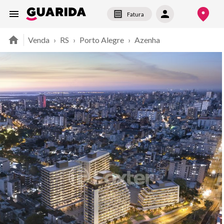
Fatura
Venda
›
RS
›
Porto Alegre
›
Azenha