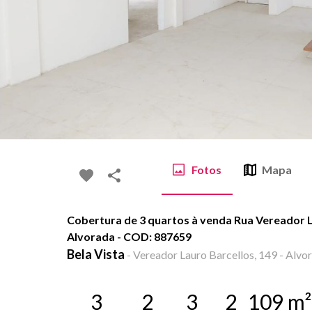
Fotos
Mapa
Cobertura de 3 quartos à venda Rua Vereador La
Alvorada - COD: 887659
Bela Vista
-
Vereador Lauro Barcellos, 149 - Alvor
3
2
3
2
109
m²