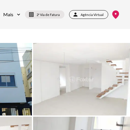
Mais
2ª Via de Fatura
Agência Virtual