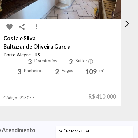
Costa e Silva
Vi
Baltazar de Oliveira Garcia
Do
Porto Alegre - RS
Po
3
2
Dormitórios
Suítes
3
2
109
Banheiros
Vagas
m²
R$ 410.000
Código:
918057
Có
e Atendimento
AGÊNCIA VIRTUAL