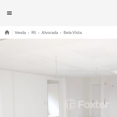
Venda
›
RS
›
Alvorada
›
Bela Vista