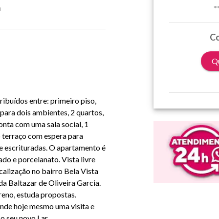
a
*
Co
Qu
buídos entre: primeiro piso,
 para dois ambientes, 2 quartos,
nta com uma sala social, 1
o terraço com espera para
 e escrituradas. O apartamento é
do e porcelanato. Vista livre
calização no bairro Bela Vista
da Baltazar de Oliveira Garcia.
reno, estuda propostas.
ende hoje mesmo uma visita e
o seu novo Lar.