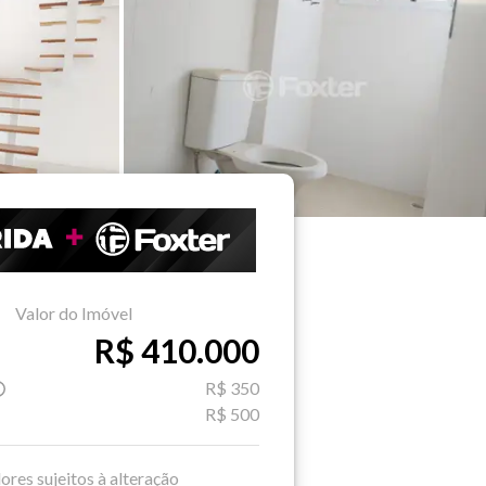
Valor do Imóvel
R$ 410.000
R$ 350
R$ 500
ores sujeitos à alteração