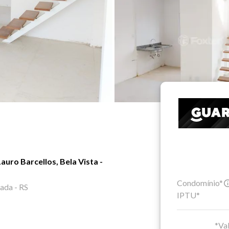
uro Barcellos, Bela Vista -
Condomínio*
ada - RS
IPTU*
*Val