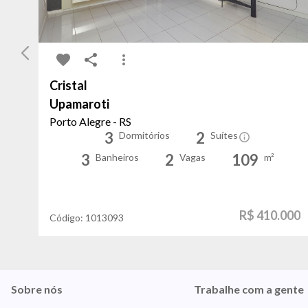
Cristal
Upamaroti
Porto Alegre - RS
3
2
Dormitórios
Suítes
3
2
109
Banheiros
Vagas
m²
R$ 410.000
Código:
1013093
Sobre nós
Trabalhe com a gente