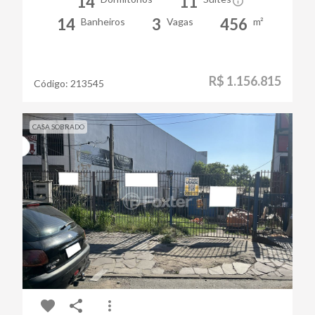
14
11
14
3
456
Banheiros
Vagas
m²
R$ 1.156.815
Código:
213545
CASA SOBRADO