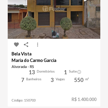
Bela Vista
Maria do Carmo Garcia
Alvorada - RS
13
1
Dormitórios
Suíte
7
3
550
Banheiros
Vagas
m²
R$ 1.400.000
Código:
150703