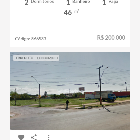
2
1
1
Dormitórios
Banheiro
Vaga
46
m²
R$ 200.000
Código:
866533
TERRENO LOTE CONDOMINIO