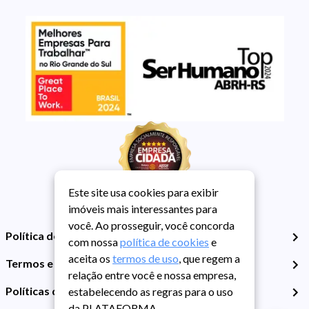
Este site usa cookies para exibir
imóveis mais interessantes para
você. Ao prosseguir, você concorda
Política de Privacidade
com nossa
política de cookies
e
aceita os
termos de uso
, que regem a
Termos e Condições de Uso
relação entre você e nossa empresa,
Políticas de Cookies
estabelecendo as regras para o uso
da PLATAFORMA.