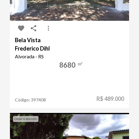
Bela Vista
Frederico Dihl
Alvorada - RS
8680
m²
R$ 489.000
Código:
397408
CASA SOBRADO