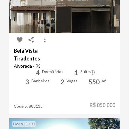
Bela Vista
Tiradentes
Alvorada - RS
4
1
Dormitórios
Suíte
3
2
550
Banheiros
Vagas
m²
R$ 850.000
Código:
888115
CASA SOBRADO