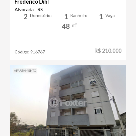
Frederico Dihl
Alvorada - RS
2
1
1
Dormitórios
Banheiro
Vaga
48
m²
R$ 210.000
Código:
916767
APARTAMENTO