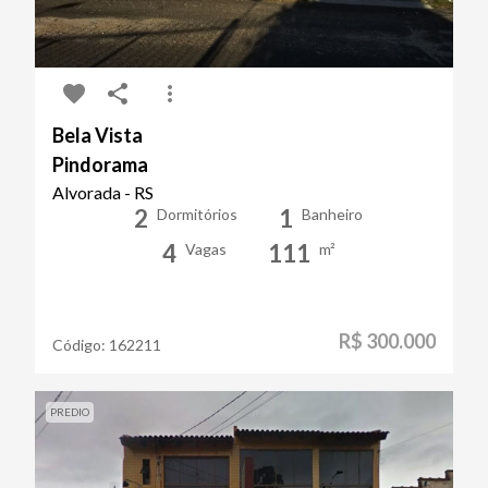
Bela Vista
Pindorama
Alvorada - RS
2
1
Dormitórios
Banheiro
4
111
Vagas
m²
R$ 300.000
Código:
162211
PREDIO