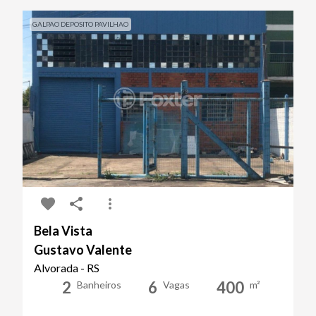
GALPAO DEPOSITO PAVILHAO
Bela Vista
Gustavo Valente
Alvorada - RS
2
6
400
Banheiros
Vagas
m²