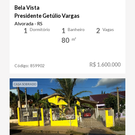
Bela Vista
Presidente Getúlio Vargas
Alvorada - RS
1
1
2
Dormitório
Banheiro
Vagas
80
m²
R$ 1.600.000
Código:
859902
CASA SOBRADO