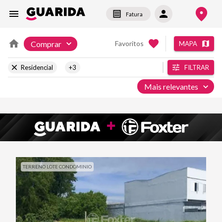
Fatura
Comprar
Favoritos
MAPA
Residencial
+3
FILTRAR
Mais relevantes
TERRENO LOTE CONDOMINIO