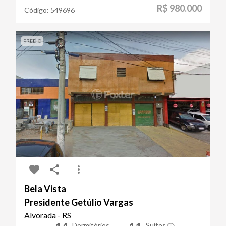
R$ 980.000
Código:
549696
PREDIO
Bela Vista
Presidente Getúlio Vargas
Alvorada - RS
Dormitórios
Suítes