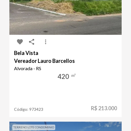
Bela Vista
Vereador Lauro Barcellos
Alvorada - RS
420
m²
R$ 213.000
Código:
973423
TERRENO LOTE CONDOMINIO