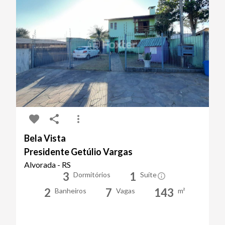
Bela Vista
Presidente Getúlio Vargas
Alvorada - RS
3
1
Dormitórios
Suíte
2
7
143
Banheiros
Vagas
m²