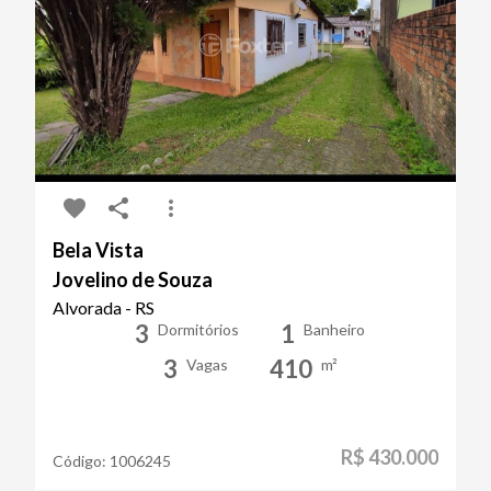
Bela Vista
Jovelino de Souza
Alvorada - RS
3
1
Dormitórios
Banheiro
3
410
Vagas
m²
R$ 430.000
Código:
1006245