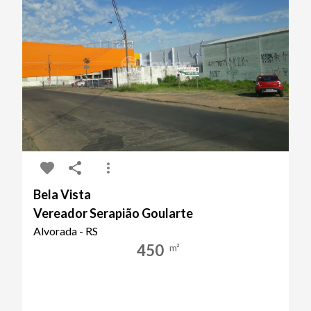
Bela Vista
Vereador Serapião Goularte
Alvorada - RS
450
m²