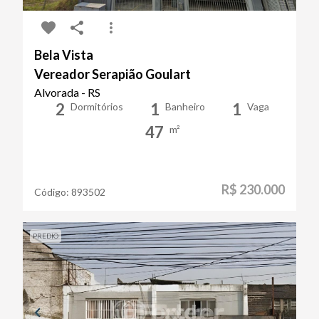
Bela Vista
Vereador Serapião Goulart
Alvorada - RS
2
1
1
Dormitórios
Banheiro
Vaga
47
m²
R$ 230.000
Código:
893502
PREDIO