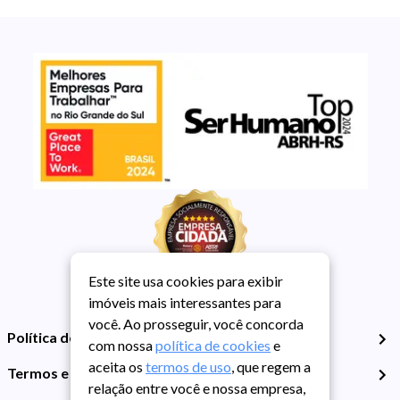
Este site usa cookies para exibir
imóveis mais interessantes para
você. Ao prosseguir, você concorda
Política de Privacidade
com nossa
política de cookies
e
aceita os
termos de uso
, que regem a
Termos e Condições de Uso
relação entre você e nossa empresa,