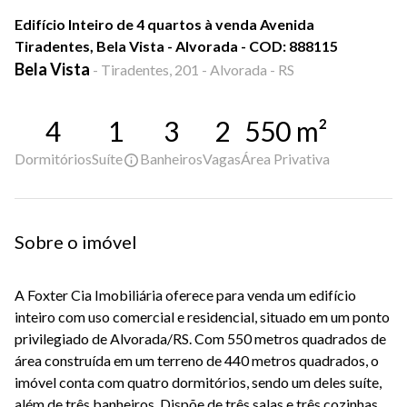
Edifício Inteiro de 4 quartos à venda Avenida
Tiradentes, Bela Vista - Alvorada - COD: 888115
Bela Vista
-
Tiradentes, 201 - Alvorada - RS
4
1
3
2
550
m²
Dormitórios
Suíte
Banheiros
Vagas
Área Privativa
Sobre o imóvel
A Foxter Cia Imobiliária oferece para venda um edifício
inteiro com uso comercial e residencial, situado em um ponto
privilegiado de Alvorada/RS. Com 550 metros quadrados de
área construída em um terreno de 440 metros quadrados, o
imóvel conta com quatro dormitórios, sendo um deles suíte,
além de três banheiros. Dispõe de três salas e três cozinhas