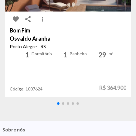
Bom Fim
Osvaldo Aranha
Porto Alegre - RS
1
1
29
Dormitório
Banheiro
m²
R$ 364.900
Código:
1007624
Sobre nós