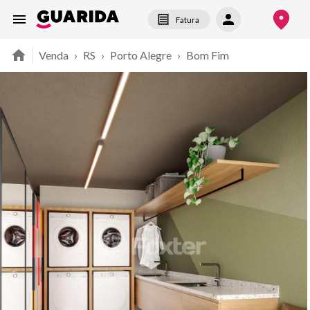
Fatura
Venda
›
RS
›
Porto Alegre
›
Bom Fim