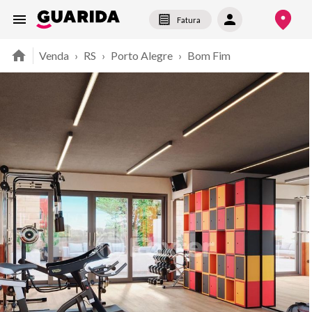
Fatura
Venda
›
RS
›
Porto Alegre
›
Bom Fim