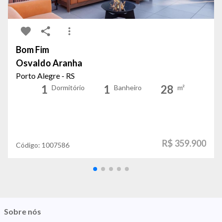
Bom Fim
Osvaldo Aranha
Porto Alegre - RS
1
1
28
Dormitório
Banheiro
m²
R$ 359.900
Código:
1007586
Sobre nós