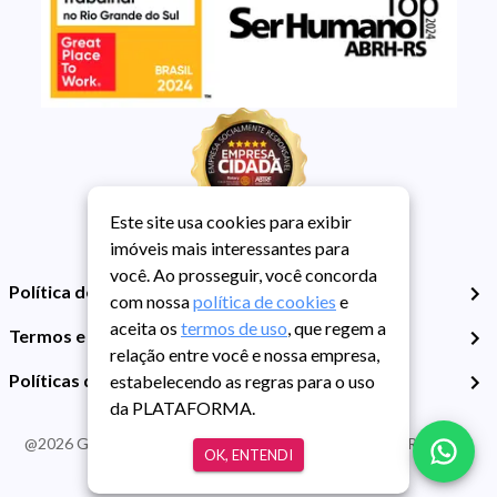
Este site usa cookies para exibir
imóveis mais interessantes para
você. Ao prosseguir, você concorda
Política de Privacidade
com nossa
política de cookies
e
aceita os
termos de uso
, que regem a
Termos e Condições de Uso
relação entre você e nossa empresa,
Políticas de Cookies
estabelecendo as regras para o uso
da PLATAFORMA.
@
2026
Guarida Imóvel. Todos os direitos reservados. CRECI RS -
OK, ENTENDI
413J | CNPJ Guarida: 89.398.606/0001-30