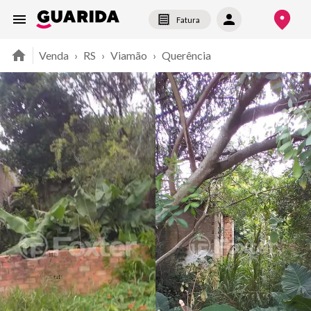
Fatura
Venda
›
RS
›
Viamão
›
Querência