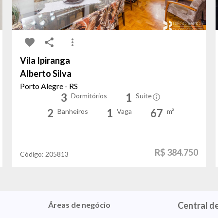
Vila Ipiranga
Alberto Silva
Porto Alegre - RS
3
1
Dormitórios
Suíte
2
1
67
Banheiros
Vaga
m²
R$ 384.750
Código:
205813
Áreas de negócio
Central d