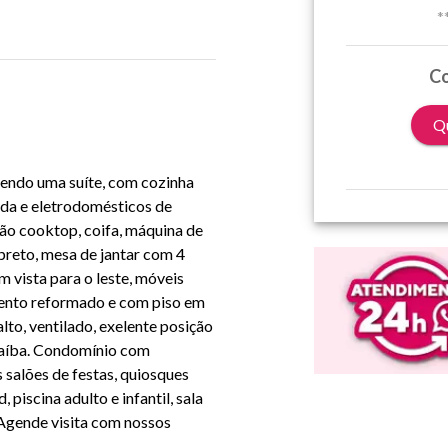
*
Co
Qu
sendo uma suíte, com cozinha
da e eletrodomésticos de
gão cooktop, coifa, máquina de
preto, mesa de jantar com 4
 vista para o leste, móveis
amento reformado e com piso em
alto, ventilado, exelente posição
Guaíba. Condomínio com
 salões de festas, quiosques
piscina adulto e infantil, sala
. Agende visita com nossos