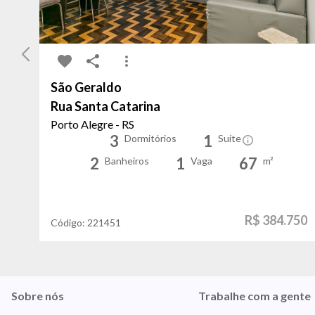
São Geraldo
Rua Santa Catarina
Porto Alegre - RS
3
1
Dormitórios
Suíte
2
1
67
Banheiros
Vaga
m²
R$ 384.750
Código:
221451
Sobre nós
Trabalhe com a gente