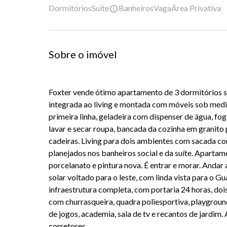
Dormitórios
Suíte
Banheiros
Vaga
Área Privativa
Sobre o imóvel
Foxter vende ótimo apartamento de 3 dormitórios 
integrada ao living e montada com móveis sob medi
primeira linha, geladeira com dispenser de água, fo
lavar e secar roupa, bancada da cozinha em granito 
cadeiras. Living para dois ambientes com sacada com
planejados nos banheiros social e da suíte. Apart
porcelanato e pintura nova. É entrar e morar. Andar 
solar voltado para o leste, com linda vista para o 
infraestrutura completa, com portaria 24 horas, dois
com churrasqueira, quadra poliesportiva, playground, 
de jogos, academia, sala de tv e recantos de jardim
corretores.