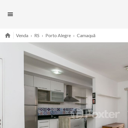
Venda
›
RS
›
Porto Alegre
›
Camaquã