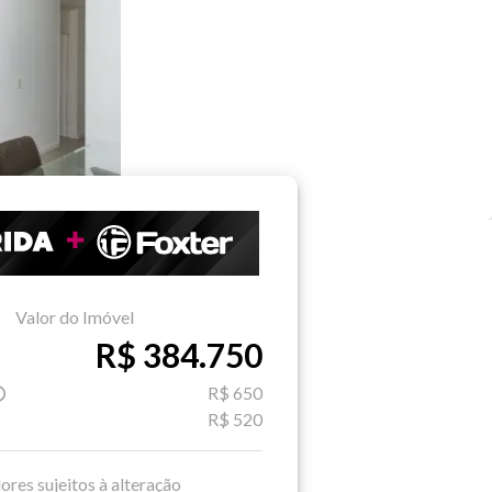
Valor do Imóvel
R$ 384.750
R$ 650
R$ 520
ores sujeitos à alteração