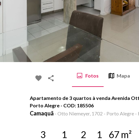
Fotos
Mapa
Apartamento de 3 quartos à venda Avenida Ot
Porto Alegre - COD: 185506
Camaquã
-
Otto Niemeyer, 1702 - Porto Alegre - 
3
1
2
1
67
m²