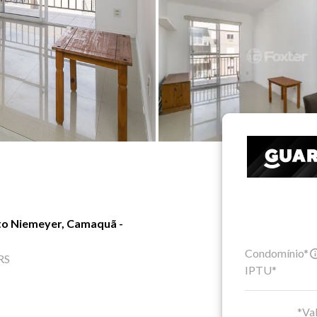
to Niemeyer, Camaquã -
Condomínio*
RS
IPTU*
*Val