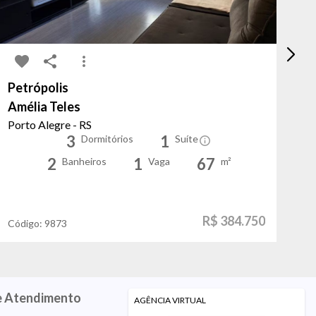
Petrópolis
Cr
Amélia Teles
Ja
Porto Alegre - RS
Po
3
1
Dormitórios
Suíte
2
1
67
Banheiros
Vaga
m²
R$ 384.750
Código:
9873
Có
e Atendimento
AGÊNCIA VIRTUAL