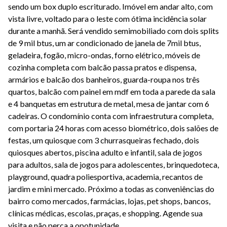
sendo um box duplo escriturado. Imóvel em andar alto, com
vista livre, voltado para o leste com ótima incidência solar
durante a manhã. Será vendido semimobiliado com dois splits
de 9 mil btus, um ar condicionado de janela de 7mil btus,
geladeira, fogão, micro-ondas, forno elétrico, móveis de
cozinha completa com balcão passa pratos e dispensa,
armários e balcão dos banheiros, guarda-roupa nos três
quartos, balcão com painel em mdf em toda a parede da sala
e 4 banquetas em estrutura de metal, mesa de jantar com 6
cadeiras. O condomínio conta com infraestrutura completa,
com portaria 24 horas com acesso biométrico, dois salões de
festas, um quiosque com 3 churrasqueiras fechado, dois
quiosques abertos, piscina adulto e infantil, sala de jogos
para adultos, sala de jogos para adolescentes, brinquedoteca,
playground, quadra poliesportiva, academia, recantos de
jardim e mini mercado. Próximo a todas as conveniências do
bairro como mercados, farmácias, lojas, pet shops, bancos,
clínicas médicas, escolas, praças, e shopping. Agende sua
visita e não perca a opotunidade.