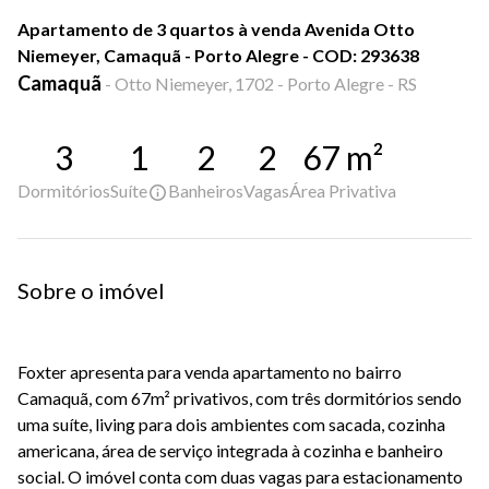
Apartamento de 3 quartos à venda Avenida Otto
Niemeyer, Camaquã - Porto Alegre - COD: 293638
Camaquã
-
Otto Niemeyer, 1702 - Porto Alegre - RS
3
1
2
2
67
m²
Dormitórios
Suíte
Banheiros
Vagas
Área Privativa
Sobre o imóvel
Foxter apresenta para venda apartamento no bairro
Camaquã, com 67m² privativos, com três dormitórios sendo
uma suíte, living para dois ambientes com sacada, cozinha
americana, área de serviço integrada à cozinha e banheiro
social. O imóvel conta com duas vagas para estacionamento