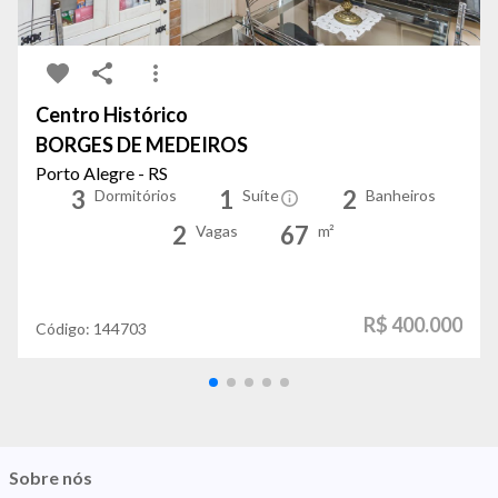
Centro Histórico
BORGES DE MEDEIROS
Porto Alegre - RS
3
1
2
Dormitórios
Suíte
Banheiros
2
67
Vagas
m²
R$ 400.000
Código:
144703
Sobre nós