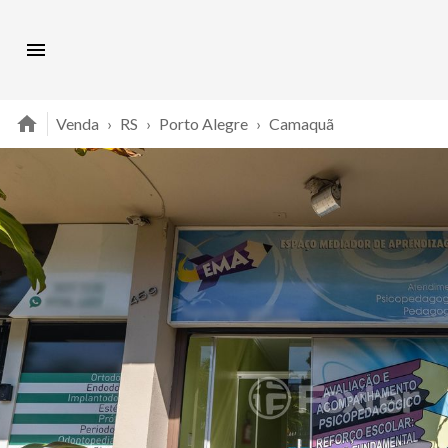
Venda
›
RS
›
Porto Alegre
›
Camaquã