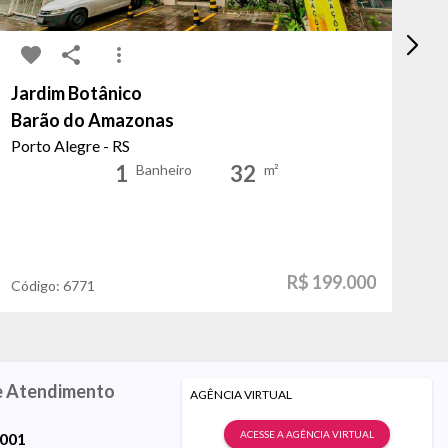
Jardim Botânico
Ce
Barão do Amazonas
Co
Porto Alegre - RS
Sã
1
32
Banheiro
m²
R$ 199.000
Código:
6771
Có
e Atendimento
AGÊNCIA VIRTUAL
ACESSE A AGÊNCIA VIRTUAL
9001