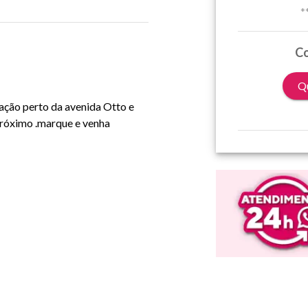
*
Co
Qu
zação perto da avenida Otto e
próximo .marque e venha