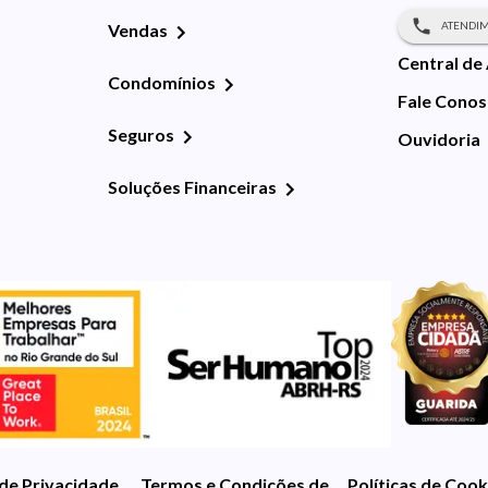
ATENDIM
Vendas
Central de
Condomínios
Fale Cono
Seguros
Ouvidoria
Soluções Financeiras
 de Privacidade
Termos e Condições de Uso
Políticas de Cook