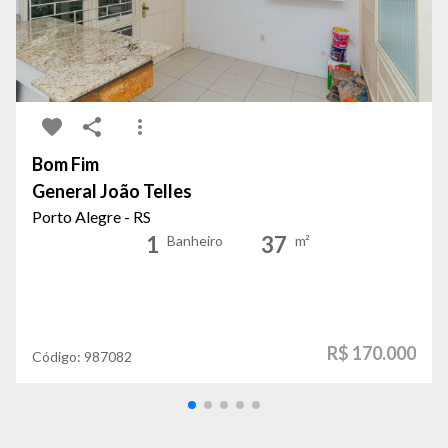
Bom Fim
General João Telles
Porto Alegre - RS
1
37
Banheiro
m²
R$ 170.000
Código:
987082