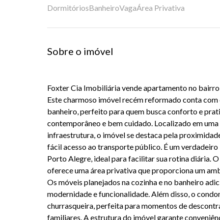
Dormitórios
Banheiro
Vaga
Área Privativa
Sobre o imóvel
Foxter Cia Imobiliária vende apartamento no bair
Este charmoso imóvel recém reformado conta com do
banheiro, perfeito para quem busca conforto e pra
contemporâneo e bem cuidado. Localizado em uma 
infraestrutura, o imóvel se destaca pela proximidade
fácil acesso ao transporte público. É um verdadeir
Porto Alegre, ideal para facilitar sua rotina diária.
oferece uma área privativa que proporciona um amb
Os móveis planejados na cozinha e no banheiro adi
modernidade e funcionalidade. Além disso, o condo
churrasqueira, perfeita para momentos de descontr
familiares. A estrutura do imóvel garante conveniên