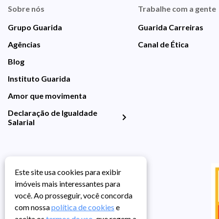
Sobre nós
Trabalhe com a gente
Grupo Guarida
Guarida Carreiras
Agências
Canal de Ética
Blog
Instituto Guarida
Amor que movimenta
Declaração de Igualdade
Salarial
Este site usa cookies para exibir
imóveis mais interessantes para
você. Ao prosseguir, você concorda
com nossa
política de cookies
e
aceita os
termos de uso
, que regem a