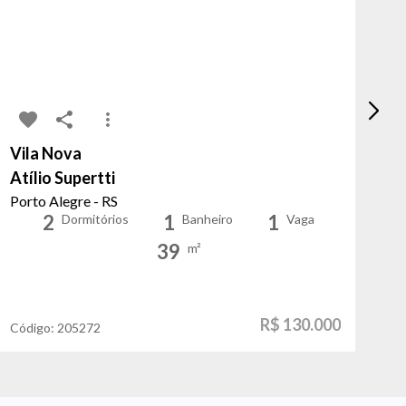
Vila Nova
Ru
Atílio Supertti
Os
Porto Alegre - RS
Po
2
1
1
Dormitórios
Banheiro
Vaga
39
m²
R$ 130.000
Código:
205272
Có