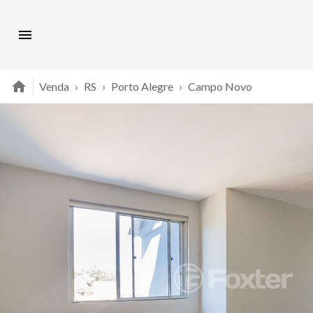
Venda
›
RS
›
Porto Alegre
›
Campo Novo