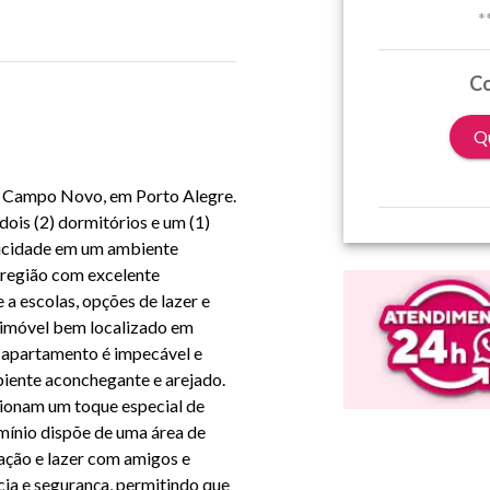
*
Co
Qu
ro Campo Novo, em Porto Alegre.
is (2) dormitórios e um (1)
ticidade em um ambiente
região com excelente
 a escolas, opções de lazer e
o imóvel bem localizado em
 O apartamento é impecável e
iente aconchegante e arejado.
cionam um toque especial de
mínio dispõe de uma área de
ação e lazer com amigos e
cia e segurança, permitindo que