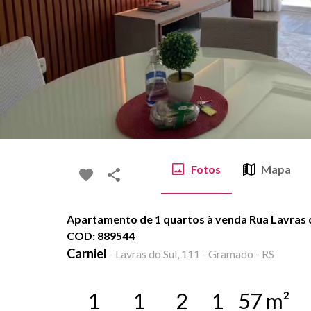
Fotos
Mapa
Apartamento de 1 quartos à venda Rua Lavras d
COD: 889544
Carniel
-
Lavras do Sul, 111 - Gramado - RS
1
1
2
1
57
m²