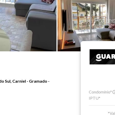
o Sul, Carniel - Gramado -
Condomínio*
IPTU*
*Val