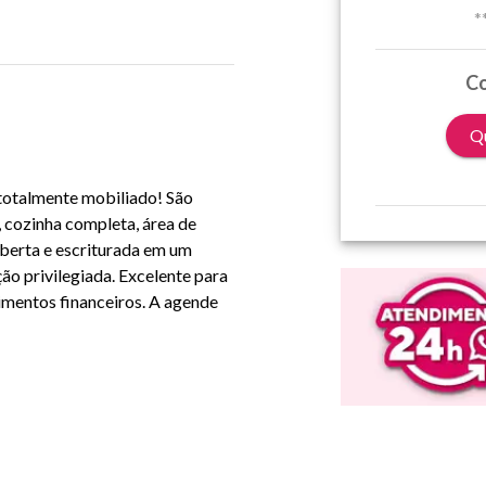
*
Co
Qu
totalmente mobiliado! São
a, cozinha completa, área de
berta e escriturada em um
ão privilegiada. Excelente para
dimentos financeiros. A agende