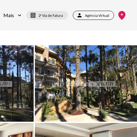
Mais
2ª Via de Fatura
Agência Virtual