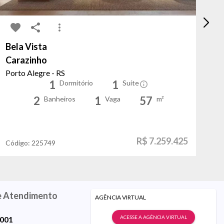
Bela Vista
Be
Carazinho
Do
Porto Alegre - RS
Po
1
1
Dormitório
Suíte
2
1
57
Banheiros
Vaga
m²
R$ 7.259.425
Código:
225749
Có
e Atendimento
AGÊNCIA VIRTUAL
ACESSE A AGÊNCIA VIRTUAL
9001