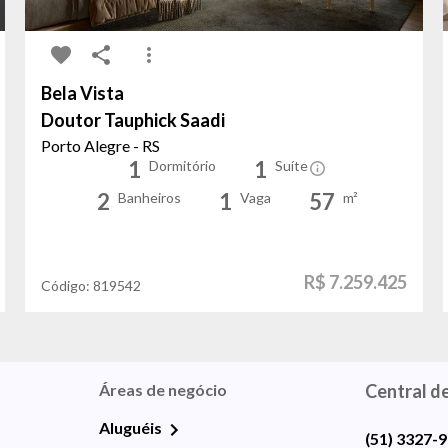
Bela Vista
Doutor Tauphick Saadi
Porto Alegre - RS
1
1
Dormitório
Suíte
2
1
57
Banheiros
Vaga
m²
R$ 7.259.425
Código:
819542
Áreas de negócio
Central d
Aluguéis
(51) 3327-