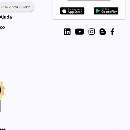
ENTO VIA WHATSAPP
 Ajuda
sco
ies