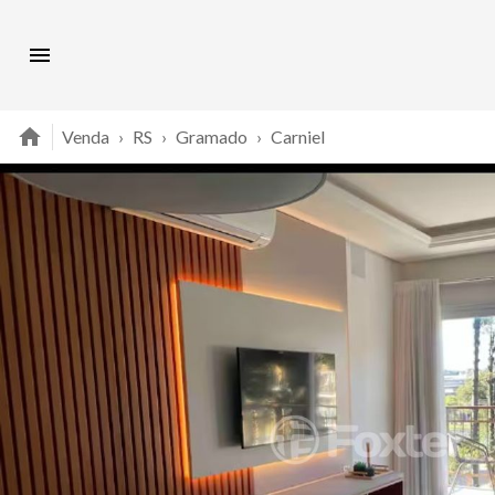
Venda
›
RS
›
Gramado
›
Carniel