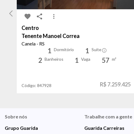
Centro
Tenente Manoel Correa
Canela - RS
1
1
Dormitório
Suíte
2
1
57
Banheiros
Vaga
m²
R$ 7.259.425
Código:
847928
Sobre nós
Trabalhe com a gente
Grupo Guarida
Guarida Carreiras