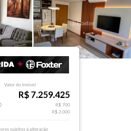
Valor do Imóvel
R$ 7.259.425
R$ 700
R$ 2.000
ores sujeitos à alteração