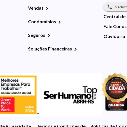
ATENDIM
Vendas
Central de
Condomínios
Fale Cono
Seguros
Ouvidoria
Soluções Financeiras
 de Privacidade
Termos e Condições de Uso
Políticas de Cook