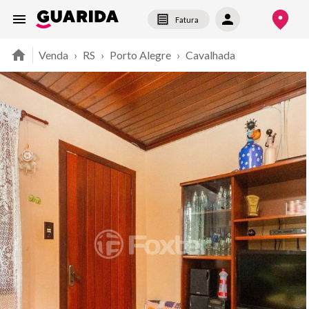
Fatura
Venda
›
RS
›
Porto Alegre
›
Cavalhada