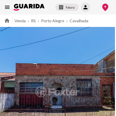
Fatura
Venda
›
RS
›
Porto Alegre
›
Cavalhada