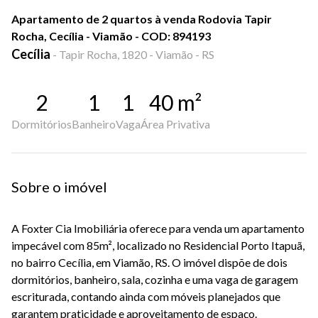
Apartamento de 2 quartos à venda Rodovia Tapir
Rocha, Cecília - Viamão - COD: 894193
Cecília
-
Tapir Rocha, 1820 - Viamão - RS
2
1
1
40
m²
Dormitórios
Banheiro
Vaga
Área Privativa
Sobre o imóvel
A Foxter Cia Imobiliária oferece para venda um apartamento
impecável com 85m², localizado no Residencial Porto Itapuã,
no bairro Cecília, em Viamão, RS. O imóvel dispõe de dois
dormitórios, banheiro, sala, cozinha e uma vaga de garagem
escriturada, contando ainda com móveis planejados que
garantem praticidade e aproveitamento de espaço.