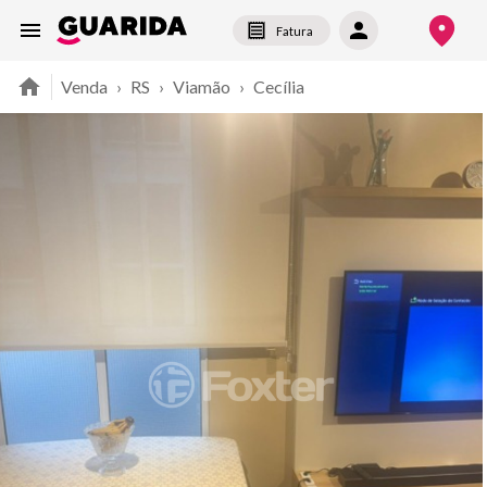
Fatura
Venda
›
RS
›
Viamão
›
Cecília