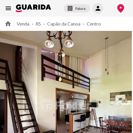
Fatura
Venda
›
RS
›
Capão da Canoa
›
Centro