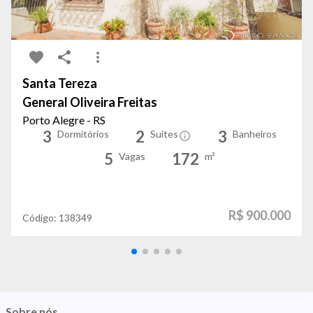
Santa Tereza
General Oliveira Freitas
Porto Alegre - RS
3
2
3
Dormitórios
Suítes
Banheiros
5
172
Vagas
m²
R$ 900.000
Código:
138349
Sobre nós