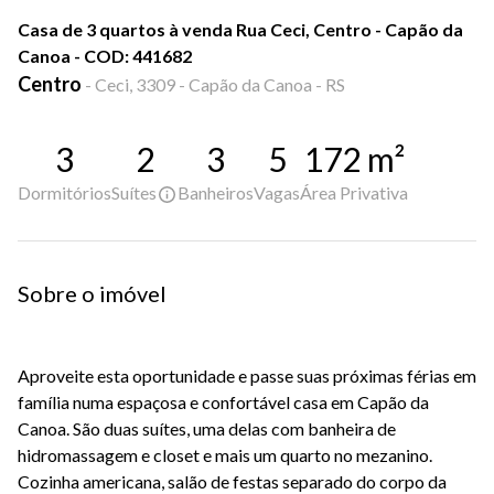
Casa de 3 quartos à venda Rua Ceci, Centro - Capão da
Canoa - COD: 441682
Centro
-
Ceci, 3309 - Capão da Canoa - RS
3
2
3
5
172
m²
Dormitórios
Suítes
Banheiros
Vagas
Área Privativa
Sobre o imóvel
Aproveite esta oportunidade e passe suas próximas férias em
família numa espaçosa e confortável casa em Capão da
Canoa. São duas suítes, uma delas com banheira de
hidromassagem e closet e mais um quarto no mezanino.
Cozinha americana, salão de festas separado do corpo da