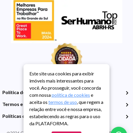
Este site usa cookies para exibir
imóveis mais interessantes para
você. Ao prosseguir, você concorda
Política de Privacidade
com nossa
política de cookies
e
aceita os
termos de uso
, que regem a
Termos e Condições de Uso
relação entre você e nossa empresa,
Políticas de Cookies
estabelecendo as regras para o uso
da PLATAFORMA.
@
2026
Guarida Imóvel. Todos os direitos reservados. CRECI RS -