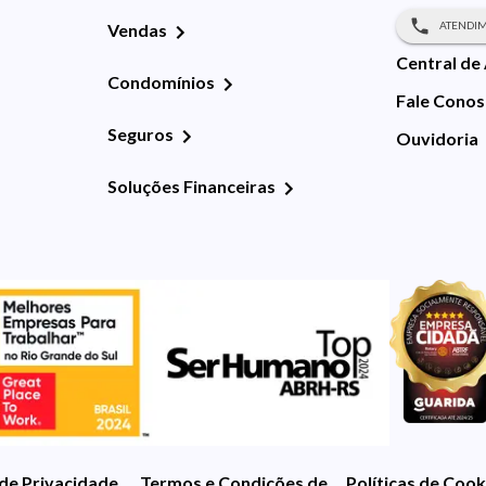
ATENDIM
Vendas
Central de
Condomínios
Fale Cono
Seguros
Ouvidoria
Soluções Financeiras
 de Privacidade
Termos e Condições de Uso
Políticas de Cook