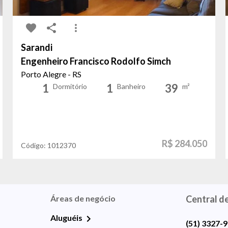
Sarandi
Engenheiro Francisco Rodolfo Simch
Porto Alegre - RS
1
1
39
Dormitório
Banheiro
m²
R$ 284.050
Código:
1012370
Áreas de negócio
Central d
Aluguéis
(51) 3327-