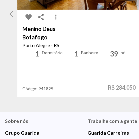
Menino Deus
Botafogo
Porto Alegre - RS
1
1
39
Dormitório
Banheiro
m²
R$ 284.050
Código:
941825
Sobre nós
Trabalhe com a gente
Grupo Guarida
Guarida Carreiras