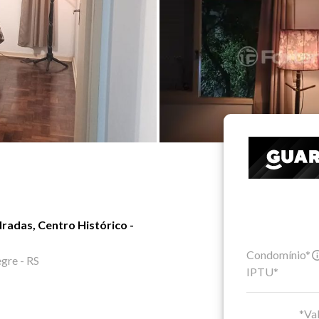
radas, Centro Histórico -
Condomínio*
gre - RS
IPTU*
*Val