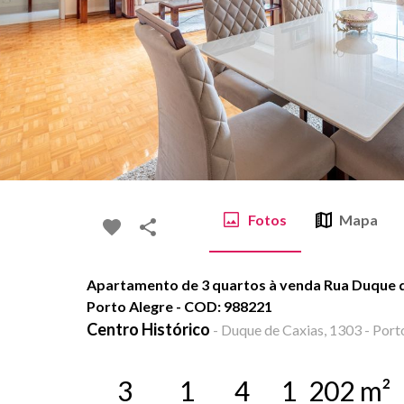
Fotos
Mapa
Apartamento de 3 quartos à venda Rua Duque de
Porto Alegre - COD: 988221
Centro Histórico
-
Duque de Caxias, 1303 - Porto
3
1
4
1
202
m²