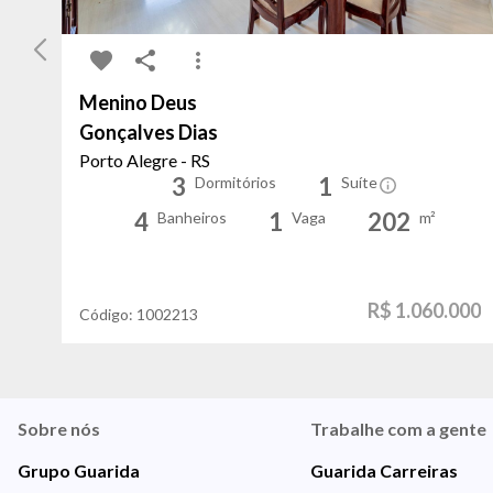
Menino Deus
Gonçalves Dias
Porto Alegre - RS
3
1
Dormitórios
Suíte
4
1
202
Banheiros
Vaga
m²
R$ 1.060.000
Código:
1002213
Sobre nós
Trabalhe com a gente
Grupo Guarida
Guarida Carreiras