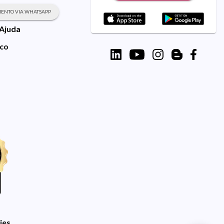
ENTO VIA WHATSAPP
 Ajuda
sco
ies