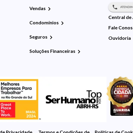
ATENDIM
Vendas
Central de
Condomínios
Fale Cono
Seguros
Ouvidoria
Soluções Financeiras
 de Privacidade
Termos e Condições de Uso
Políticas de Cook