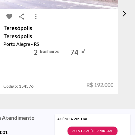
Teresópolis
Pa
Teresópolis
So
Porto Alegre - RS
Po
2
74
Banheiros
m²
R$ 192.000
Código:
154376
Có
e Atendimento
AGÊNCIA VIRTUAL
ACESSE A AGÊNCIA VIRTUAL
9001