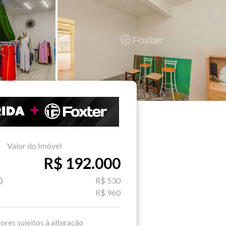
Valor do Imóvel
R$ 192.000
R$ 530
R$ 960
ores sujeitos à alteração