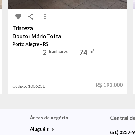
Tristeza
Doutor Mário Totta
Porto Alegre - RS
2
74
Banheiros
m²
R$ 192.000
Código:
1006231
Áreas de negócio
Central d
Aluguéis
(51) 3327-