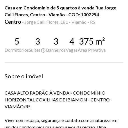
Casa em Condomínio de 5 quartos à venda Rua Jorge
Calil Flores, Centro - Viamão - COD: 1002254
Centro
-
Jorge Calil Flores, 181 - Viamão - RS
5
3
3
4
375
m²
Dormitórios
Suítes
Banheiros
Vagas
Área Privativa
Sobre o imóvel
CASA ALTO PADRÃO À VENDA - CONDOMÍNIO
HORIZONTAL COXILHAS DE IBIAMON - CENTRO -
VIAMÃO/RS.
Viver com espaço, segurança e contato com a natureza em
um dos condomínios mais exclusivos da região. Uma