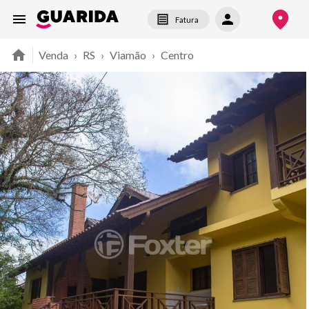
Fatura
Venda
›
RS
›
Viamão
›
Centro