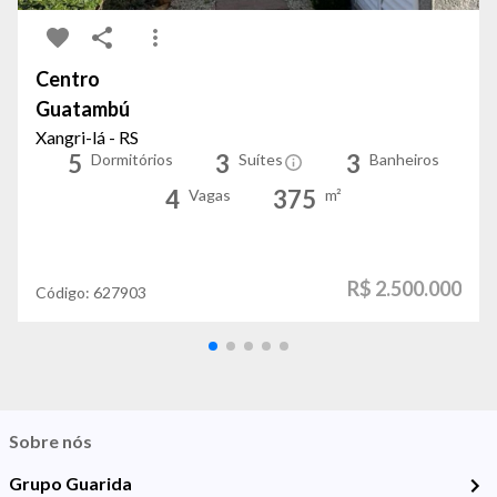
Centro
Guatambú
Xangri-lá - RS
5
3
3
Dormitórios
Suítes
Banheiros
4
375
Vagas
m²
R$ 2.500.000
Código:
627903
Sobre nós
Grupo Guarida