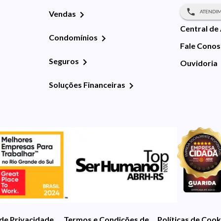
ATENDIM
Vendas
Central de
Condomínios
Fale Cono
Seguros
Ouvidoria
Soluções Financeiras
 de Privacidade
Termos e Condições de Uso
Políticas de Cook