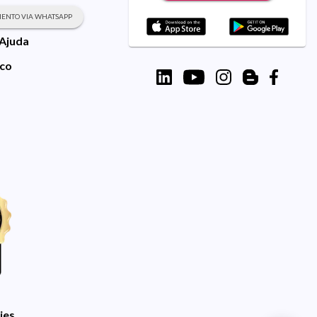
ENTO VIA WHATSAPP
 Ajuda
sco
ies