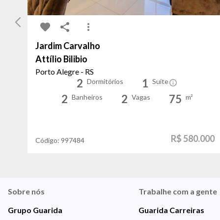
Jardim Carvalho
Attílio Bilibio
Porto Alegre - RS
2
1
Dormitórios
Suíte
2
2
75
Banheiros
Vagas
m²
R$ 580.000
Código:
997484
Sobre nós
Trabalhe com a gente
Grupo Guarida
Guarida Carreiras