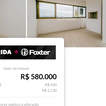
Valor do Imóvel
R$ 580.000
R$ 490
R$ 1.230
ores sujeitos à alteração