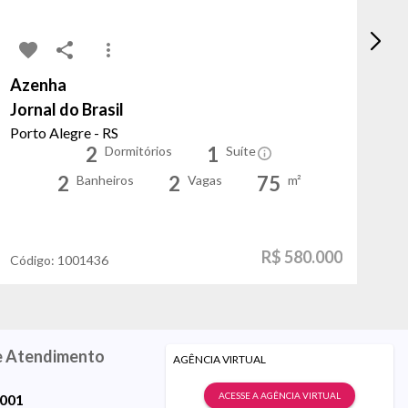
Azenha
Pe
Jornal do Brasil
B
Porto Alegre - RS
Po
2
1
Dormitórios
Suíte
2
2
75
Banheiros
Vagas
m²
R$ 580.000
Código:
1001436
Có
e Atendimento
AGÊNCIA VIRTUAL
ACESSE A AGÊNCIA VIRTUAL
9001