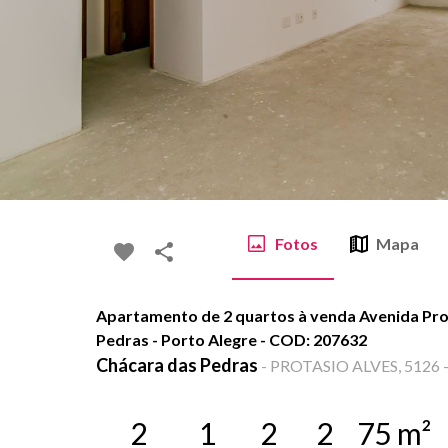
Fotos
Mapa
Apartamento de 2 quartos à venda Avenida Pro
Pedras - Porto Alegre - COD: 207632
Chácara das Pedras
-
PROTASIO ALVES, 5126 - 
2
1
2
2
75
m²