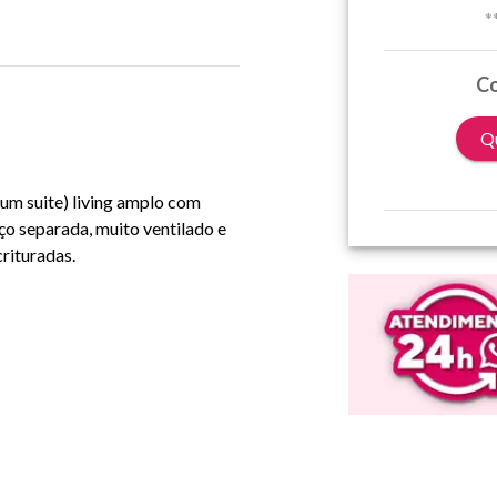
*
Co
Qu
um suite) living amplo com
iço separada, muito ventilado e
crituradas.