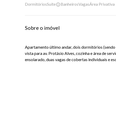
Dormitórios
Suíte
Banheiros
Vagas
Área Privativa
Sobre o imóvel
Apartamento último andar, dois dormitórios (sendo 
vista para av. Protásio Alves, cozinha e área de serv
ensolarado, duas vagas de cobertas individuais e es