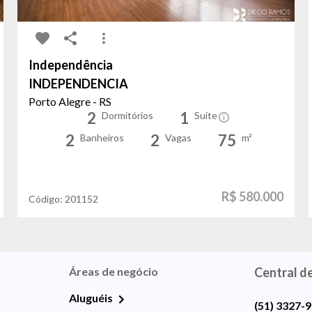
Independência
INDEPENDENCIA
Porto Alegre - RS
2
1
Dormitórios
Suíte
2
2
75
Banheiros
Vagas
m²
R$ 580.000
Código:
201152
Áreas de negócio
Central d
Aluguéis
(51) 3327-