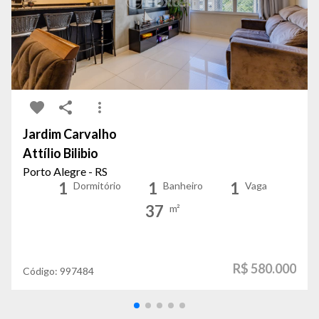
Jardim Carvalho
Attílio Bilibio
Porto Alegre - RS
1
1
1
Dormitório
Banheiro
Vaga
37
m²
R$ 580.000
Código:
997484