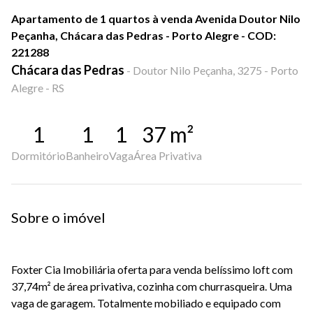
Apartamento de 1 quartos à venda Avenida Doutor Nilo
Peçanha, Chácara das Pedras - Porto Alegre - COD:
221288
Chácara das Pedras
-
Doutor Nilo Peçanha, 3275 - Porto
Alegre - RS
1
1
1
37
m²
Dormitório
Banheiro
Vaga
Área Privativa
Sobre o imóvel
Foxter Cia Imobiliária oferta para venda belíssimo loft com
37,74m² de área privativa, cozinha com churrasqueira. Uma
vaga de garagem. Totalmente mobiliado e equipado com