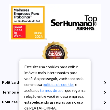
Este site usa cookies para exibir
imóveis mais interessantes para
você. Ao prosseguir, você concorda
Política de Privacidade
com nossa
política de cookies
e
aceita os
termos de uso
, que regem a
Termos e Condições de Uso
relação entre você e nossa empresa,
Políticas de Cookies
estabelecendo as regras para o uso
da PLATAFORMA.